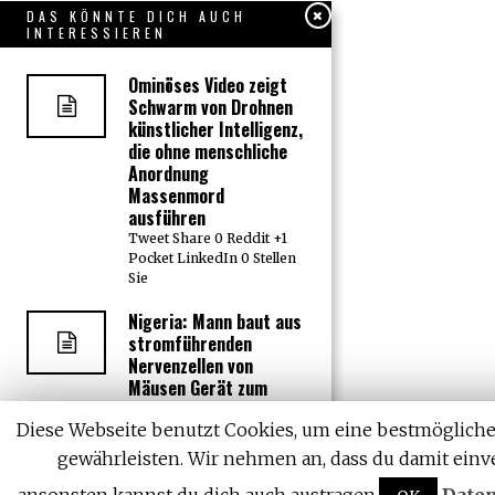
DAS KÖNNTE DICH AUCH
INTERESSIEREN
Ominöses Video zeigt
Schwarm von Drohnen
künstlicher Intelligenz,
die ohne menschliche
Anordnung
Massenmord
ausführen
Tweet Share 0 Reddit +1
Pocket LinkedIn 0 Stellen
Sie
Nigeria: Mann baut aus
stromführenden
Nervenzellen von
Mäusen Gerät zum
Aufspüren von Bomben
und Krebs
Diese Webseite benutzt Cookies, um eine bestmögliche 
Tweet Share 0 Reddit +1
gewährleisten. Wir nehmen an, dass du damit einve
Pocket LinkedIn 0
Oshiorenoya Agabi,