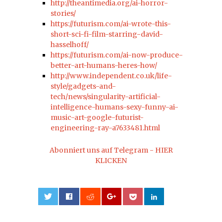
http://theantimedia.org/ai-horror-
stories/
https://futurism.com/ai-wrote-this-
short-sci-fi-film-starring-david-
hasselhoff/
https://futurism.com/ai-now-produce-
better-art-humans-heres-how/
http://www.independent.co.uk/life-
style/gadgets-and-
tech/news/singularity-artificial-
intelligence-humans-sexy-funny-ai-
music-art-google-futurist-
engineering-ray-a7633481.html
Abonniert uns auf Telegram - HIER
KLICKEN
0