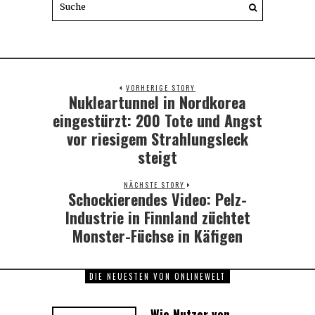
VORHERIGE STORY
Nukleartunnel in Nordkorea
Previous
post:
eingestürzt: 200 Tote und Angst
vor riesigem Strahlungsleck
steigt
NÄCHSTE STORY
Schockierendes Video: Pelz-
Next
post:
Industrie in Finnland züchtet
Monster-Füchse in Käfigen
DIE NEUESTEN VON ONLINEWELT
Wie Nutzer von