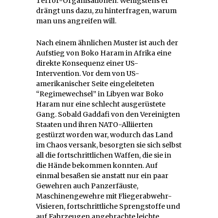
Terror-Organisationen. Wenigstens er
drängt uns dazu, zu hinterfragen, warum
man uns angreifen will.
Nach einem ähnlichen Muster ist auch der
Aufstieg von Boko Haram in Afrika eine
direkte Konsequenz einer US-
Intervention. Vor dem von US-
amerikanischer Seite eingeleiteten
“Regimewechsel” in Libyen war Boko
Haram nur eine schlecht ausgerüstete
Gang. Sobald Gaddafi von den Vereinigten
Staaten und ihren NATO-Alliierten
gestürzt worden war, wodurch das Land
im Chaos versank, besorgten sie sich selbst
all die fortschrittlichen Waffen, die sie in
die Hände bekommen konnten. Auf
einmal besaßen sie anstatt nur ein paar
Gewehren auch Panzerfäuste,
Maschinengewehre mit Fliegerabwehr-
Visieren, fortschrittliche Sprengstoffe und
auf Fahrzeugen angebrachte leichte