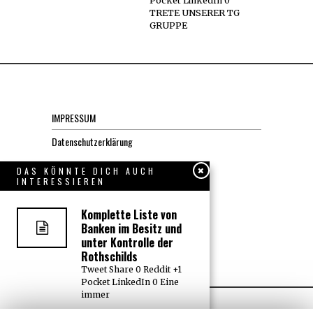
Pocket LinkedIn 0
TRETE UNSERER TG
GRUPPE
IMPRESSUM
Datenschutzerklärung
DAS KÖNNTE DICH AUCH
KONTAKT
INTERESSIEREN
JOBS
Komplette Liste von
Banken im Besitz und
unter Kontrolle der
Über uns, den “Wächter”
Rothschilds
Tweet Share 0 Reddit +1
Pocket LinkedIn 0 Eine
immer