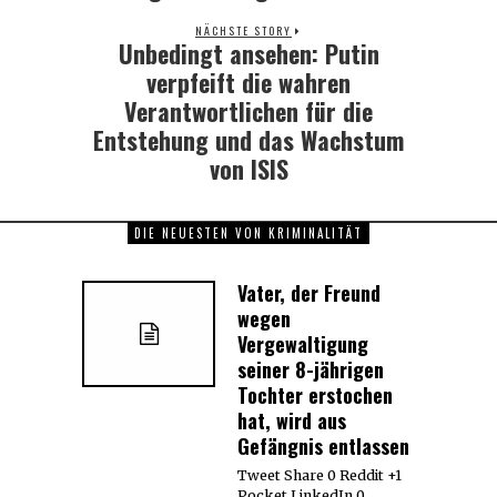
NÄCHSTE STORY
Unbedingt ansehen: Putin
Next
post:
verpfeift die wahren
Verantwortlichen für die
Entstehung und das Wachstum
von ISIS
DIE NEUESTEN VON KRIMINALITÄT
Vater, der Freund
wegen
Vergewaltigung
seiner 8-jährigen
Tochter erstochen
hat, wird aus
Gefängnis entlassen
Tweet Share 0 Reddit +1
Pocket LinkedIn 0