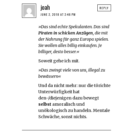
joah
REPLY
JUNE 2, 2018 AT 2:46 PM
»Das sind echte Spekulanten. Das sind
Piraten in schicken Anzügen
, die mit
der Nahrung für ganz Europa spielen.
Sie wollen alles billig einkaufen. Je
billiger, desto besser.«
Soweit gehe ich mit.
»Das zwingt viele von uns, illegal zu
bewässern«
Und da nicht mehr: nur die törichte
Unterwürfigkeit hat
den-/diejenigen dazu bewegt
selbst
amoralisch und
unökologisch zu handeln. Mentale
Schwäche, sonst nichts.