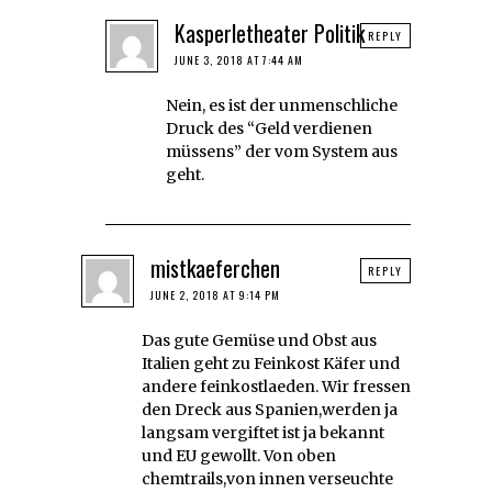
Kasperletheater Politik
REPLY
JUNE 3, 2018 AT 7:44 AM
Nein, es ist der unmenschliche
Druck des “Geld verdienen
müssens” der vom System aus
geht.
mistkaeferchen
REPLY
JUNE 2, 2018 AT 9:14 PM
Das gute Gemüse und Obst aus
Italien geht zu Feinkost Käfer und
andere feinkostlaeden. Wir fressen
den Dreck aus Spanien,werden ja
langsam vergiftet ist ja bekannt
und EU gewollt. Von oben
chemtrails,von innen verseuchte