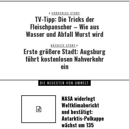
VORHERIGE STORY
TV-Tipp: Die Tricks der
Previous
post:
Fleischpanscher – Wie aus
Wasser und Abfall Wurst wird
NÄCHSTE STORY
Erste größere Stadt: Augsburg
Next
post:
führt kostenlosen Nahverkehr
ein
DIE NEUESTEN VON UMWELT
NASA widerlegt
Weltklimabericht
und bestätigt:
Antarktis-Polkappe
wächst um 135