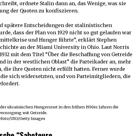
reibt, ordnete Stalin dann an, das Wenige, was sie
llung der Quoten zu konfiszieren.
uf spätere Entscheidungen der stalinistischen
de, dass der Plan von 1929 nicht so gut gelaufen war
mittelkrise und Hunger führte”, erklärt Stephen
schichte an der Miami University in Ohio. Laut Norris
32 mit dem Titel “Über die Beschaffung von Getreide
d in der westlichen Oblast” die Parteikader an, mehr
 die ihre Quoten nicht erfüllt hatten. Ferner wurde
die sich widersetzten, und von Parteimitgliedern, die
efordert.
er ukrainischen Hungersnot in den frühen 1930er Jahren die
ersorgung mit Getreide.
vfoto/UIG/Getty Images
ische “Saboteure