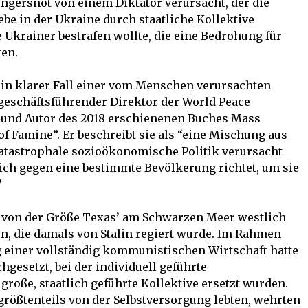
ngersnot von einem Diktator verursacht, der die
ebe in der Ukraine durch staatliche Kollektive
Ukrainer bestrafen wollte, die eine Bedrohung für
ten.
in klarer Fall einer vom Menschen verursachten
 geschäftsführender Direktor der World Peace
y und Autor des 2018 erschienenen Buches Mass
of Famine”. Er beschreibt sie als “eine Mischung aus
katastrophale sozioökonomische Politik verursacht
ich gegen eine bestimmte Bevölkerung richtet, um sie
”
t von der Größe Texas’ am Schwarzen Meer westlich
n, die damals von Stalin regiert wurde. Im Rahmen
g einer vollständig kommunistischen Wirtschaft hatte
hgesetzt, bei der individuell geführte
große, staatlich geführte Kollektive ersetzt wurden.
größtenteils von der Selbstversorgung lebten, wehrten