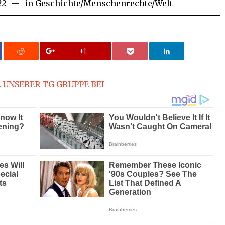
22
March
in
Geschichte
/
Menschenrechte
/
Welt
10,
2022
+1
 UNSERER TG GRUPPE BEI