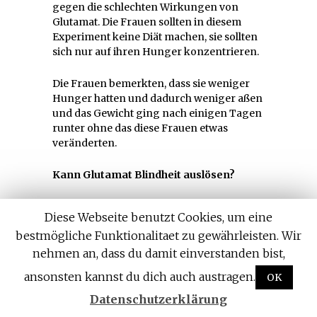
gegen die schlechten Wirkungen von
Glutamat. Die Frauen sollten in diesem
Experiment keine Diät machen, sie sollten
sich nur auf ihren Hunger konzentrieren.
Die Frauen bemerkten, dass sie weniger
Hunger hatten und dadurch weniger aßen
und das Gewicht ging nach einigen Tagen
runter ohne das diese Frauen etwas
veränderten.
Kann Glutamat Blindheit auslösen?
In Japan (Hirosaki Universität) gab es dazu
Diese Webseite benutzt Cookies, um eine
Untersuchungen von Dr. Ohguro, er ist
bestmögliche Funktionalitaet zu gewährleisten. Wir
folgender Meinung:
nehmen an, dass du damit einverstanden bist,
Glutamat kann das Auge schädigen und es kann
ansonsten kannst du dich auch austragen.
OK
sogar zur Blindheit führen!
Datenschutzerklärung
Natürlich untermauerte er seine