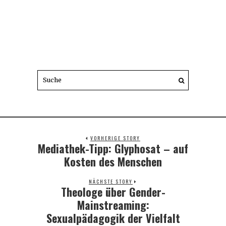
VORHERIGE STORY
Mediathek-Tipp: Glyphosat – auf
Previous
post:
Kosten des Menschen
NÄCHSTE STORY
Theologe über Gender-
Next
post:
Mainstreaming:
Sexualpädagogik der Vielfalt