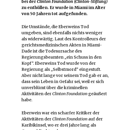
bei der
Clinton Foundation (Clinton-Stiftung)
zu enthüllen. Er wurde in Miami im Alter
von 50 Jahren tot aufgefunden.
Die Umstände, die Eberweins Tod
umgeben, sind ebenfalls nichts weniger
als widerwärtig. Laut des Kontrolleurs der
gerichtsmedizinischen Akten in Miami-
Dade ist die Todesursache des
Regierungsbeamten „ein Schuss in den
Kopf“. Eberweins Tod wurde von der
Regierung als „Selbstmord“ eingestuft.
Aber nicht lange vor seinem Tod gab er an,
dass sein Leben in Gefahr sei, weil er sich
unverblümt über die kriminellen
Aktivitäten der
Clinton Foundation
geäußert
habe.
Eberwein war ein scharfer Kritiker der
Aktivitäten der
Clinton Foundation
auf der
Karibikinsel, wo er drei Jahre lang als