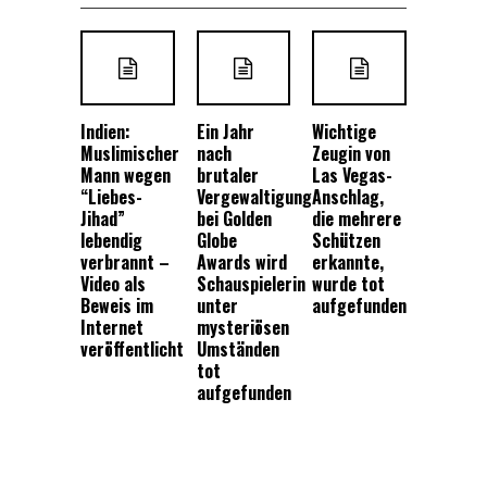
Indien:
Ein Jahr
Wichtige
Muslimischer
nach
Zeugin von
Mann wegen
brutaler
Las Vegas-
“Liebes-
Vergewaltigung
Anschlag,
Jihad”
bei Golden
die mehrere
lebendig
Globe
Schützen
verbrannt –
Awards wird
erkannte,
Video als
Schauspielerin
wurde tot
Beweis im
unter
aufgefunden
Internet
mysteriösen
veröffentlicht
Umständen
tot
aufgefunden