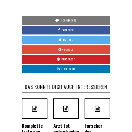
3 COMMENTS
FACEBOOK
TWITTER
GOOGLE
PINTEREST
LINKED IN
DAS KÖNNTE DICH AUCH INTERESSIEREN
Komplette
Arzt tot
Forscher
Liste von
aufgefunden,
der