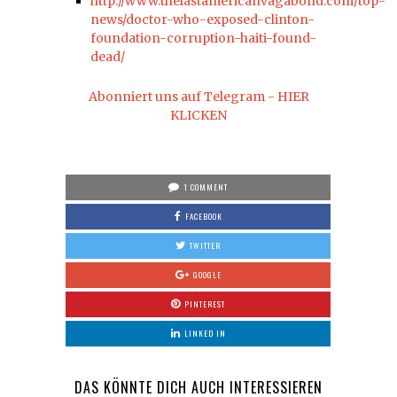
http://www.thelastamericanvagabond.com/top-
news/doctor-who-exposed-clinton-
foundation-corruption-haiti-found-
dead/
Abonniert uns auf Telegram - HIER
KLICKEN
1 COMMENT
FACEBOOK
TWITTER
GOOGLE
PINTEREST
LINKED IN
DAS KÖNNTE DICH AUCH INTERESSIEREN