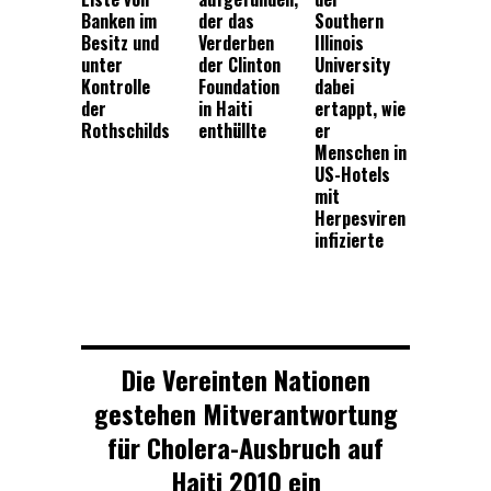
Banken im
der das
Southern
Besitz und
Verderben
Illinois
unter
der Clinton
University
Kontrolle
Foundation
dabei
der
in Haiti
ertappt, wie
Rothschilds
enthüllte
er
Menschen in
US-Hotels
mit
Herpesviren
infizierte
Die Vereinten Nationen
gestehen Mitverantwortung
für Cholera-Ausbruch auf
Haiti 2010 ein