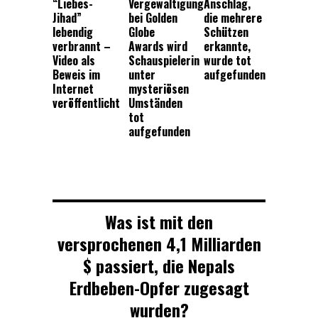
“Liebes-
Vergewaltigung
Anschlag,
Jihad”
bei Golden
die mehrere
lebendig
Globe
Schützen
verbrannt –
Awards wird
erkannte,
Video als
Schauspielerin
wurde tot
Beweis im
unter
aufgefunden
Internet
mysteriösen
veröffentlicht
Umständen
tot
aufgefunden
Was ist mit den
versprochenen 4,1 Milliarden
$ passiert, die Nepals
Erdbeben-Opfer zugesagt
wurden?