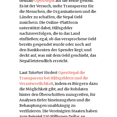
deshalb
OpenNepal
auf die Beine gestellt.
Es ist der Versuch, mehr Transparenz für
die Menschen, die Organisationen und die
Länder zu schaffen, die Nepal Geld
zusichern. Die Online-Plattform
unterstützt dabei, Hilfsgelder
nachzuverfolgen, die in das Land
einfließen; egal, ob das versprochene Geld
bereits gespendet wurde oder noch auf
den Bankkonten der Spender liegt; und
deckt auf, was mit dem Geld geschieht, das
Nepal letztendlich erreicht.
Laut
TakePart
fördert
OpenNepal die
Transparenz bei Hilfsgeldern und die
Verantwortlichkeit
, indem es Bürgern dazu
die Möglichkeit gibt, auf die Rohdaten
hinter den Überschriften zuzugreifen, für
Analysen tiefer hineinzugehen und die
Behauptungen unabhängig zu
verifizieren. Die Vereinigten Staaten haben
zum Beispiel 130 Millionen Dollar an