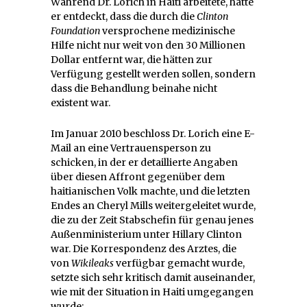
Während Dr. Lorich in Haiti arbeitete, hatte
er entdeckt, dass die durch die
Clinton
Foundation
versprochene medizinische
Hilfe nicht nur weit von den 30 Millionen
Dollar entfernt war, die hätten zur
Verfügung gestellt werden sollen, sondern
dass die Behandlung beinahe nicht
existent war.
Im Januar 2010 beschloss Dr. Lorich eine E-
Mail an eine Vertrauensperson zu
schicken, in der er detaillierte Angaben
über diesen Affront gegenüber dem
haitianischen Volk machte, und die letzten
Endes an Cheryl Mills weitergeleitet wurde,
die zu der Zeit Stabschefin für genau jenes
Außenministerium unter Hillary Clinton
war. Die Korrespondenz des Arztes, die
von
Wikileaks
verfügbar gemacht wurde,
setzte sich sehr kritisch damit auseinander,
wie mit der Situation in Haiti umgegangen
wurde: