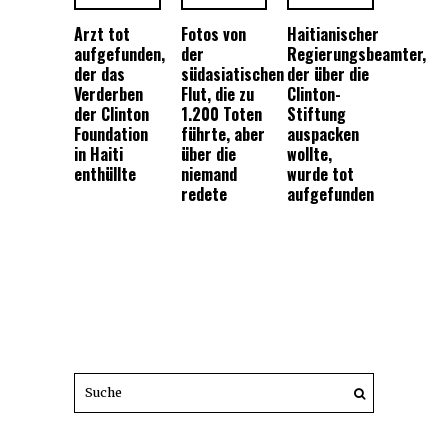
Arzt tot
Fotos von
Haitianischer
aufgefunden,
der
Regierungsbeamter,
der das
südasiatischen
der über die
Verderben
Flut, die zu
Clinton-
der Clinton
1.200 Toten
Stiftung
Foundation
führte, aber
auspacken
in Haiti
über die
wollte,
enthüllte
niemand
wurde tot
redete
aufgefunden