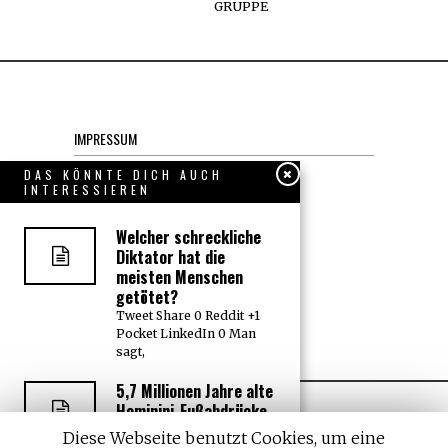
GRUPPE
IMPRESSUM
Datenschutzerklärung
DAS KÖNNTE DICH AUCH
INTERESSIEREN
KONTAKT
Welcher schreckliche
Diktator hat die
JOBS
meisten Menschen
getötet?
Tweet Share 0 Reddit +1
Über uns, den “Wächter”
Pocket LinkedIn 0 Man
sagt,
5,7 Millionen Jahre alte
Hominini-Fußabdrücke
stellen zeitliche
Diese Webseite benutzt Cookies, um eine