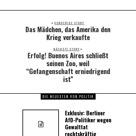
VORHERIGE STORY
Das Mädchen, das Amerika den
Previous
post:
Krieg verkaufte
NÄCHSTE STORY
Erfolg! Buenos Aires schließt
Next
post:
seinen Zoo, weil
“Gefangenschaft erniedrigend
ist”
DIE NEUESTEN VON POLITIK
Exklusiv: Berliner
AfD-Politiker wegen
Gewalttat
rechtskräftig