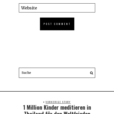
VORHERIGE STORY
1 Million Kinder meditieren in
Previous
post:
Thailand für den Weltfrieden