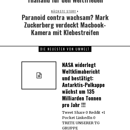
NÄCHSTE STORY
Paranoid contra wachsam? Mark
Next
post:
Zuckerberg verdeckt Macbook-
Kamera mit Klebestreifen
DIE NEUESTEN VON UMWELT
NASA widerlegt
Weltklimabericht
und bestätigt:
Antarktis-Polkappe
wächst um 135
Milliarden Tonnen
pro Jahr !!!
Tweet Share 0 Reddit +1
Pocket LinkedIn 0
TRETE UNSERER TG
GRUPPE