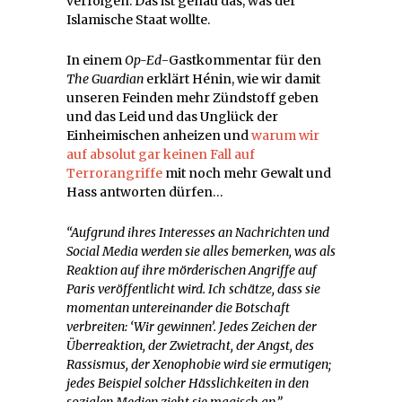
verfolgen. Das ist genau das, was der
Islamische Staat wollte.
In einem
Op-Ed
-Gastkommentar für den
The Guardian
erklärt Hénin, wie wir damit
unseren Feinden mehr Zündstoff geben
und das Leid und das Unglück der
Einheimischen anheizen und
warum wir
auf absolut gar keinen Fall auf
Terrorangriffe
mit noch mehr Gewalt und
Hass antworten dürfen…
“Aufgrund ihres Interesses an Nachrichten und
Social Media werden sie alles bemerken, was als
Reaktion auf ihre mörderischen Angriffe auf
Paris veröffentlicht wird. Ich schätze, dass sie
momentan untereinander die Botschaft
verbreiten: ‘Wir gewinnen’. Jedes Zeichen der
Überreaktion, der Zwietracht, der Angst, des
Rassismus, der Xenophobie wird sie ermutigen;
jedes Beispiel solcher Hässlichkeiten in den
sozialen Medien zieht sie magisch an.”