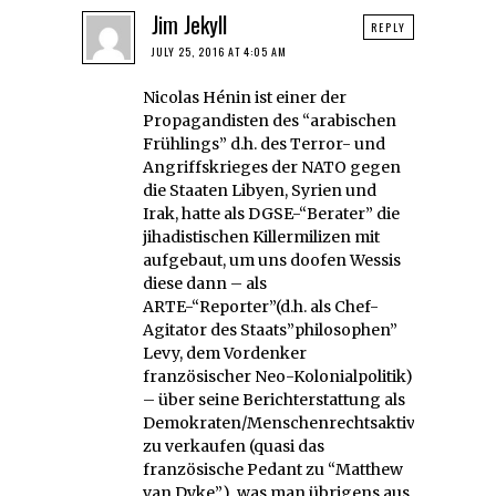
Jim Jekyll
REPLY
JULY 25, 2016 AT 4:05 AM
Nicolas Hénin ist einer der
Propagandisten des “arabischen
Frühlings” d.h. des Terror- und
Angriffskrieges der NATO gegen
die Staaten Libyen, Syrien und
Irak, hatte als DGSE-“Berater” die
jihadistischen Killermilizen mit
aufgebaut, um uns doofen Wessis
diese dann – als
ARTE-“Reporter”(d.h. als Chef-
Agitator des Staats”philosophen”
Levy, dem Vordenker
französischer Neo-Kolonialpolitik)
– über seine Berichterstattung als
Demokraten/Menschenrechtsaktivisten
zu verkaufen (quasi das
französische Pedant zu “Matthew
van Dyke”), was man übrigens aus