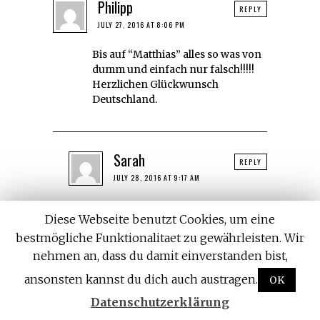
Philipp
REPLY
JULY 27, 2016 AT 8:06 PM
Bis auf “Matthias” alles so was von
dumm und einfach nur falsch!!!!!
Herzlichen Glückwunsch
Deutschland.
Sarah
REPLY
JULY 28, 2016 AT 9:17 AM
Zugestimmt! Der einzig
Diese Webseite benutzt Cookies, um eine
qualifizierte Beitrag hier.
bestmögliche Funktionalitaet zu gewährleisten. Wir
Matthias, 100% deiner
Meinung, danke für die
nehmen an, dass du damit einverstanden bist,
Definition. Leider gibt es zu
ansonsten kannst du dich auch austragen.
OK
viele “möchtegern Spezialisten”
hier um ein sinnvolles Gespräch
Datenschutzerklärung
zu fördern.