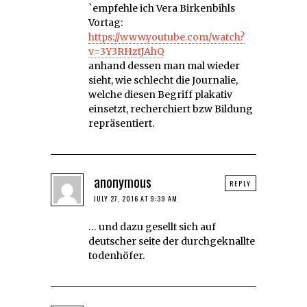
`empfehle ich Vera Birkenbihls
Vortag:
https://www.youtube.com/watch?
v=3Y3RHztJAhQ
anhand dessen man mal wieder
sieht, wie schlecht die Journalie,
welche diesen Begriff plakativ
einsetzt, recherchiert bzw Bildung
repräsentiert.
anonymous
REPLY
JULY 27, 2016 AT 9:39 AM
… und dazu gesellt sich auf
deutscher seite der durchgeknallte
todenhöfer.