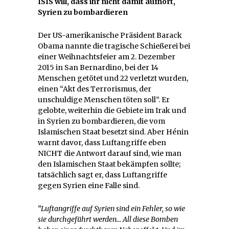
ISIS will, dass ihr nicht damit aufhört,
Syrien zu bombardieren
Der US-amerikanische Präsident Barack
Obama nannte die tragische Schießerei bei
einer Weihnachtsfeier am 2. Dezember
2015 in San Bernardino, bei der 14
Menschen getötet und 22 verletzt wurden,
einen “Akt des Terrorismus, der
unschuldige Menschen töten soll”. Er
gelobte, weiterhin die Gebiete im Irak und
in Syrien zu bombardieren, die vom
Islamischen Staat besetzt sind. Aber Hénin
warnt davor, dass Luftangriffe eben
NICHT die Antwort darauf sind, wie man
den Islamischen Staat bekämpfen sollte;
tatsächlich sagt er, dass Luftangriffe
gegen Syrien eine Falle sind.
“Luftangriffe auf Syrien sind ein Fehler, so wie
sie durchgeführt werden… All diese Bomben