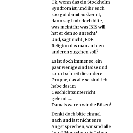
Ok, wenn das ein Stockholm
Syndrom ist, und ihr euch
soo gut damit auskennt,
dann sagt mir doch bitte,
was meint ihr was ISIS will,
hat er den so unrecht?
Und, sagt nicht JEDE
Religion das man auf den
anderen zugehen soll?
Es ist doch immer so, ein
paar wenige sind Böse und
sofort schreit die andere
Gruppe, das alle so sind, ich
habe das im
Geschichtsunterricht
gelernt ….
Damals waren wir die Bösen!
Denkt doch bitte einmal
nach und last nicht eure
Angst sprechen, wir sind alle
“nur” Menschen die Leben