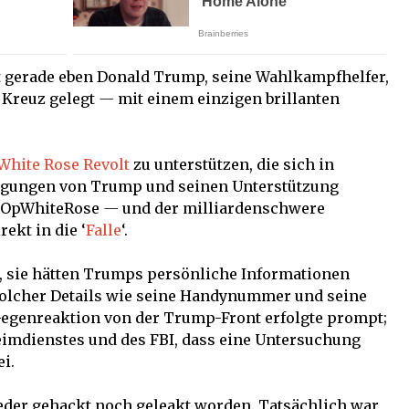
gerade eben Donald Trump, seine Wahlkampfhelfer,
 Kreuz gelegt
—
mit einem einzigen brillanten
White Rose Revolt
zu unterstützen, die sich in
eigungen von Trump und seinen Unterstützung
 #OpWhiteRose
—
und der milliardenschwere
ekt in die ‘
Falle
‘.
 sie hätten Trumps persönliche Informationen
solcher Details wie seine Handynummer und seine
egenreaktion von der Trump-Front erfolgte prompt;
imdienstes und des FBI, dass eine Untersuchung
i.
der gehackt noch geleakt worden. Tatsächlich war