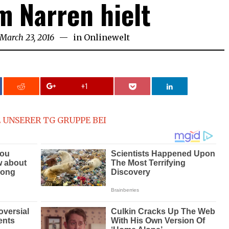
m Narren hielt
March 23, 2016
March
in
Onlinewelt
24,
2016
+1
 UNSERER TG GRUPPE BEI