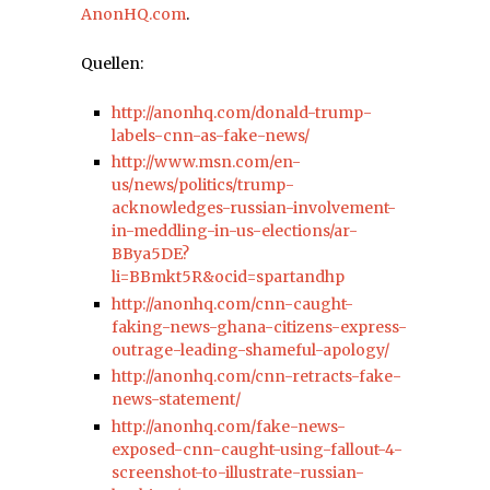
AnonHQ.com
.
Quellen:
http://anonhq.com/donald-trump-
labels-cnn-as-fake-news/
http://www.msn.com/en-
us/news/politics/trump-
acknowledges-russian-involvement-
in-meddling-in-us-elections/ar-
BBya5DE?
li=BBmkt5R&ocid=spartandhp
http://anonhq.com/cnn-caught-
faking-news-ghana-citizens-express-
outrage-leading-shameful-apology/
http://anonhq.com/cnn-retracts-fake-
news-statement/
http://anonhq.com/fake-news-
exposed-cnn-caught-using-fallout-4-
screenshot-to-illustrate-russian-