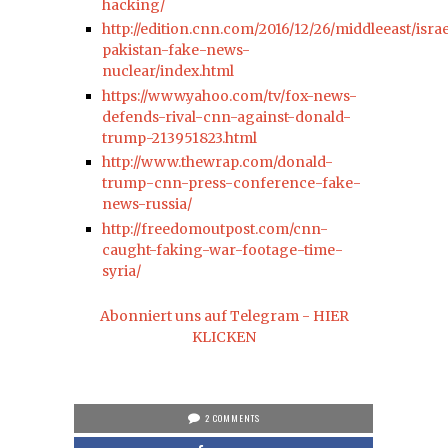
hacking/
http://edition.cnn.com/2016/12/26/middleeast/israe
pakistan-fake-news-
nuclear/index.html
https://www.yahoo.com/tv/fox-news-
defends-rival-cnn-against-donald-
trump-213951823.html
http://www.thewrap.com/donald-
trump-cnn-press-conference-fake-
news-russia/
http://freedomoutpost.com/cnn-
caught-faking-war-footage-time-
syria/
Abonniert uns auf Telegram - HIER
KLICKEN
2 COMMENTS