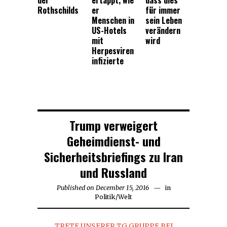
Rothschilds
er
für immer
Menschen in
sein Leben
US-Hotels
verändern
mit
wird
Herpesviren
infizierte
Trump verweigert
Geheimdienst- und
Sicherheitsbriefings zu Iran
und Russland
Published on
December 15, 2016
December
in
Politik
/
Welt
16,
2016
TRETE UNSERER TG GRUPPE BEI