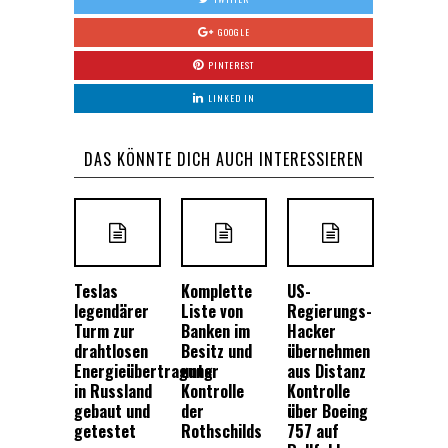
GOOGLE
PINTEREST
LINKED IN
DAS KÖNNTE DICH AUCH INTERESSIEREN
Teslas
Komplette
US-
legendärer
Liste von
Regierungs-
Turm zur
Banken im
Hacker
drahtlosen
Besitz und
übernehmen
Energieübertragung
unter
aus Distanz
in Russland
Kontrolle
Kontrolle
gebaut und
der
über Boeing
getestet
Rothschilds
757 auf