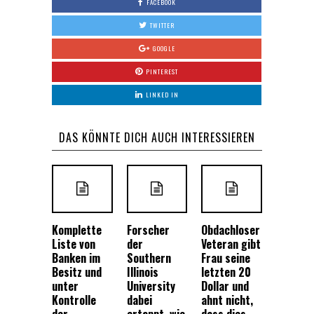
FACEBOOK
TWITTER
GOOGLE
PINTEREST
LINKED IN
DAS KÖNNTE DICH AUCH INTERESSIEREN
Komplette
Forscher
Obdachloser
Liste von
der
Veteran gibt
Banken im
Southern
Frau seine
Besitz und
Illinois
letzten 20
unter
University
Dollar und
Kontrolle
dabei
ahnt nicht,
der
ertappt, wie
dass dies