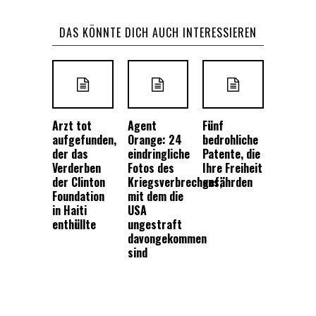
DAS KÖNNTE DICH AUCH INTERESSIEREN
Arzt tot
Agent
Fünf
aufgefunden,
Orange: 24
bedrohliche
der das
eindringliche
Patente, die
Verderben
Fotos des
Ihre Freiheit
der Clinton
Kriegsverbrechens,
gefährden
Foundation
mit dem die
in Haiti
USA
enthüllte
ungestraft
davongekommen
sind