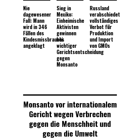
Nie
Sieg in
Russland
dagewesener
Mexiko:
verabschiedet
Fall: Mann
Einheimische
vollständiges
wird in 346
Aktivisten
Verbot für
Fällen des
gewinnen
Produktion
Kindesmissbrauchs
bei
und Import
angeklagt
wichtiger
von GMOs
Gerichtsentscheidung
gegen
Monsanto
Monsanto vor internationalem
Gericht wegen Verbrechen
gegen die Menschheit und
gegen die Umwelt