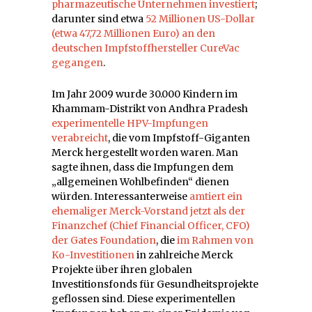
pharmazeutische Unternehmen investiert
;
darunter sind etwa
52 Millionen US-Dollar
(etwa 47,72 Millionen Euro) an den
deutschen Impfstoffhersteller CureVac
gegangen
.
Im Jahr 2009 wurde 30.000 Kindern im
Khammam-Distrikt von Andhra Pradesh
experimentelle HPV-Impfungen
verabreicht
, die vom Impfstoff-Giganten
Merck hergestellt worden waren. Man
sagte ihnen, dass die Impfungen dem
„allgemeinen Wohlbefinden“ dienen
würden. Interessanterweise
amtiert ein
ehemaliger Merck-Vorstand jetzt als der
Finanzchef (Chief Financial Officer, CFO)
der Gates Foundation
, die
im Rahmen von
Ko-Investitionen
in zahlreiche Merck
Projekte über ihren globalen
Investitionsfonds für Gesundheitsprojekte
geflossen sind. Diese experimentellen