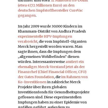
darunter sind etwa
52 Millionen US-Dollar
(etwa 47,72 Millionen Euro) an den
deutschen Impfstoffhersteller CureVac
gegangen
.
Im Jahr 2009 wurde 30.000 Kindern im
Khammam-Distrikt von Andhra Pradesh
experimentelle HPV-Impfungen
verabreicht
, die vom Impfstoff-Giganten
Merck hergestellt worden waren. Man
sagte ihnen, dass die Impfungen dem
„allgemeinen Wohlbefinden“ dienen
würden. Interessanterweise
amtiert ein
ehemaliger Merck-Vorstand jetzt als der
Finanzchef (Chief Financial Officer, CFO)
der Gates Foundation
, die
im Rahmen von
Ko-Investitionen
in zahlreiche Merck
Projekte über ihren globalen
Investitionsfonds für Gesundheitsprojekte
geflossen sind. Diese experimentellen
Impfungen haben zu einer Epidemie von
Anfällen geführt, außerdem zu