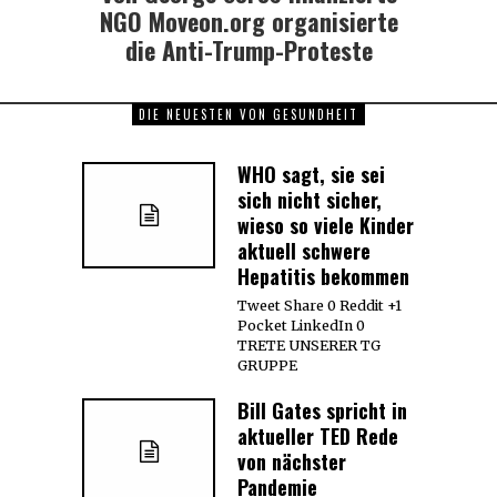
post:
NGO Moveon.org organisierte
die Anti-Trump-Proteste
DIE NEUESTEN VON GESUNDHEIT
WHO sagt, sie sei
sich nicht sicher,
wieso so viele Kinder
aktuell schwere
Hepatitis bekommen
Tweet Share 0 Reddit +1
Pocket LinkedIn 0
TRETE UNSERER TG
GRUPPE
Bill Gates spricht in
aktueller TED Rede
von nächster
Pandemie