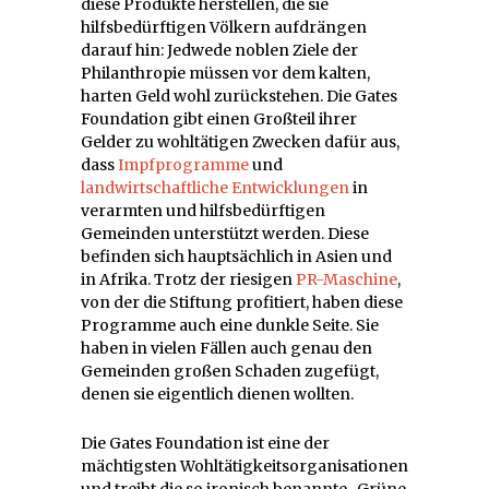
diese Produkte herstellen, die sie
hilfsbedürftigen Völkern aufdrängen
darauf hin: Jedwede noblen Ziele der
Philanthropie müssen vor dem kalten,
harten Geld wohl zurückstehen. Die Gates
Foundation gibt einen Großteil ihrer
Gelder zu wohltätigen Zwecken dafür aus,
dass
Impfprogramme
und
landwirtschaftliche Entwicklungen
in
verarmten und hilfsbedürftigen
Gemeinden unterstützt werden. Diese
befinden sich hauptsächlich in Asien und
in Afrika. Trotz der riesigen
PR-Maschine
,
von der die Stiftung profitiert, haben diese
Programme auch eine dunkle Seite. Sie
haben in vielen Fällen auch genau den
Gemeinden großen Schaden zugefügt,
denen sie eigentlich dienen wollten.
Die Gates Foundation ist eine der
mächtigsten Wohltätigkeitsorganisationen
und treibt die so ironisch benannte „Grüne