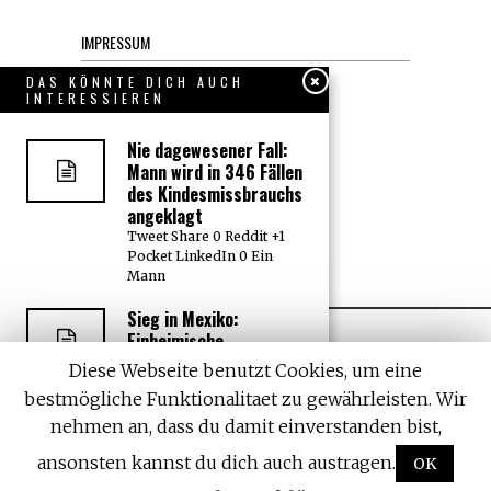
IMPRESSUM
Datenschutzerklärung
DAS KÖNNTE DICH AUCH
INTERESSIEREN
KONTAKT
Nie dagewesener Fall:
Mann wird in 346 Fällen
JOBS
des Kindesmissbrauchs
angeklagt
Tweet Share 0 Reddit +1
Über uns, den “Wächter”
Pocket LinkedIn 0 Ein
Mann
Sieg in Mexiko:
Einheimische
Aktivisten gewinnen
Diese Webseite benutzt Cookies, um eine
bei wichtiger
bestmögliche Funktionalitaet zu gewährleisten. Wir
Gerichtsentscheidung
gegen Monsanto
nehmen an, dass du damit einverstanden bist,
All rights reserved. Designed by
Withemes
Tweet Share 0 Reddit +1
ansonsten kannst du dich auch austragen.
OK
Pocket LinkedIn 0
Monsanto muss