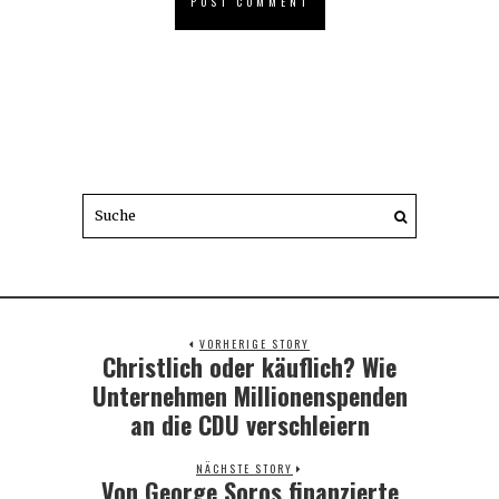
VORHERIGE STORY
Christlich oder käuflich? Wie
Previous
post:
Unternehmen Millionenspenden
an die CDU verschleiern
NÄCHSTE STORY
Von George Soros finanzierte
Next