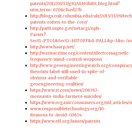
patents/2012/03/13/gIQA6HGhBS_blog.html?
utm_term=.6708cf4ed27b
http://blogs.cuit.columbia.edu/culr/2013/11/09/tec
patents-rotten-to-the-core/
http://patft.uspto.gov/netacgi/nph-
Parser?
Sect1=PTO1&Sect2=HITOFF&d=PALL&p=1&u=/net
http://www.haarp.net/
http://warisacrime.org/content/electromagnetic-
frequency-mind-control-weapons
http://www.geoengineeringwatch.org/conspirac
theorists-label-still-used-in-spite-of-
obvious-and-verifiable-
geoengineering-realities/
https://www.rt.com/news/206787-
monsanto-india-farmers-suicides/
https://www.organicconsumers.org/old_articles
www.responsibletechnology.org/10-
Reasons-to-Avoid-GMOs
https://www.eff.org/issues/patents