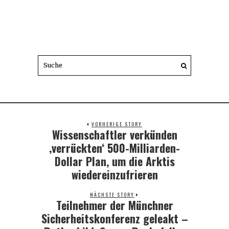
VORHERIGE STORY
Wissenschaftler verkünden
Previous
post:
‚verrückten‘ 500-Milliarden-
Dollar Plan, um die Arktis
wiedereinzufrieren
NÄCHSTE STORY
Teilnehmer der Münchner
Next
post:
Sicherheitskonferenz geleakt –