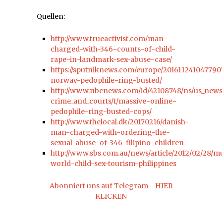
Quellen:
http://www.trueactivist.com/man-
charged-with-346-counts-of-child-
rape-in-landmark-sex-abuse-case/
https://sputniknews.com/europe/20161124104779
norway-pedophile-ring-busted/
http://www.nbcnews.com/id/42108748/ns/us_new
crime_and_courts/t/massive-online-
pedophile-ring-busted-cops/
http://www.thelocal.dk/20170216/danish-
man-charged-with-ordering-the-
sexual-abuse-of-346-filipino-children
http://www.sbs.com.au/news/article/2012/02/28/m
world-child-sex-tourism-philippines
Abonniert uns auf Telegram - HIER
KLICKEN