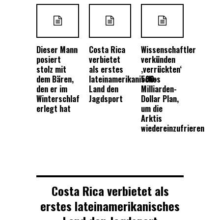
Dieser Mann
Costa Rica
Wissenschaftler
posiert
verbietet
verkünden
stolz mit
als erstes
‚verrückten‘
dem Bären,
lateinamerikanisches
500-
den er im
Land den
Milliarden-
Winterschlaf
Jagdsport
Dollar Plan,
erlegt hat
um die
Arktis
wiedereinzufrieren
Costa Rica verbietet als
erstes lateinamerikanisches