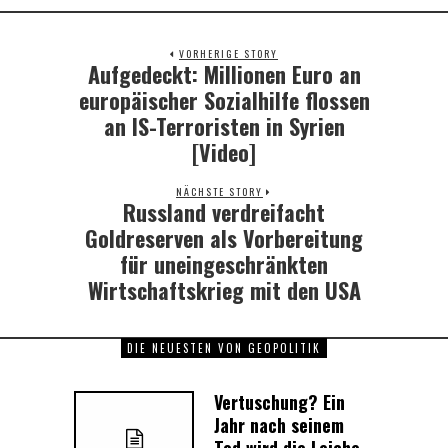
VORHERIGE STORY
Aufgedeckt: Millionen Euro an
Previous
post:
europäischer Sozialhilfe flossen
an IS-Terroristen in Syrien
[Video]
NÄCHSTE STORY
Russland verdreifacht
Next
post:
Goldreserven als Vorbereitung
für uneingeschränkten
Wirtschaftskrieg mit den USA
DIE NEUESTEN VON GEOPOLITIK
Vertuschung? Ein
Jahr nach seinem
Tod wird die Leiche