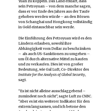
Yuan zu koppeln. Das Land erklärt, dass
sein Petroyuan – von dem manche sagen,
dass er vor Ende des Jahres aus der Taufe
gehoben werden würde – an den Börsen
von Schanghai und Hongkong vollständig
in Gold eintauschbar sein werde.
Die Einführung des Petroyuan wird es den
Ländern erlauben, sowohl ihre
Abhängigkeit vom Dollar zu beschränken
– als auch US-Sanktionen zu umgehen –
um Öl durch alternative Mittel zu kaufen
und zu verkaufen. Dies ist von großer
Bedeutung, wie Gal Luft, Co-Direktor des
Institute for the Analysis of Global Security
,
sagt
.
“Es ist nicht alleine ausschlaggebend –
zumindest noch nicht”, sagte Luft zu
CNBC
.
“Aber es ist ein weiterer Indikator für den
extrem langsamen, und ich betone den