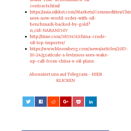
contracts.html
https://asia.nikkei.com/Markets/Commodities/Chi
sees-new-world-order-with-oil-
benchmark-backed-by-gold?
n_cid=NARAN1507
http://time.com/3853451/china-crude-
oil-top-importer/
https://www.bloomberg.com/news/articles/2017-
10-24/graticule-s-levinson-sees-wake-
up-call-from-china-s-oil-plans
Abonniert uns auf Telegram - HIER
KLICKEN
0