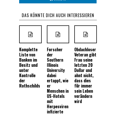
DAS KÖNNTE DICH AUCH INTERESSIEREN
Komplette
Forscher
Obdachloser
Liste von
der
Veteran gibt
Banken im
Southern
Frau seine
Besitz und
Illinois
letzten 20
unter
University
Dollar und
Kontrolle
dabei
ahnt nicht,
der
ertappt, wie
dass dies
Rothschilds
er
für immer
Menschen in
sein Leben
US-Hotels
verändern
mit
wird
Herpesviren
infizierte