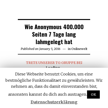
Wie Anonymous 400.000
Seiten 7 Tage lang
lahmgelegt hat
Published on
January 5, 2016
in
Onlinewelt
TRETE UNSERER TG GRUPPE BEI
Loading...
Diese Webseite benutzt Cookies, um eine
Vom 14. bis zum 21. Dezember wurde eine
bestmögliche Funktionalitaet zu gewährleisten. Wir
massive
DDoS-Attacke
gegen die
Internetserver der Türkei durchgeführt.
nehmen an, dass du damit einverstanden bist,
Im Zuge der Angriffe wurden ungefähr
ansonsten kannst du dich auch austragen.
OK
400.000 Websites während dieser Zeit
lahmgelegt und waren offline. Wenn diese
Datenschutzerklärung
Information für sich genommen nicht