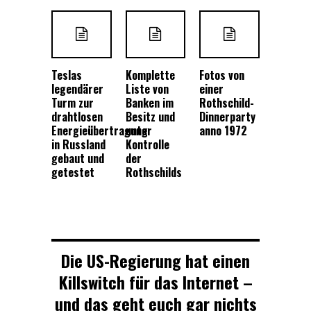
Teslas
Komplette
Fotos von
legendärer
Liste von
einer
Turm zur
Banken im
Rothschild-
drahtlosen
Besitz und
Dinnerparty
Energieübertragung
unter
anno 1972
in Russland
Kontrolle
gebaut und
der
getestet
Rothschilds
Die US-Regierung hat einen
Killswitch für das Internet –
und das geht euch gar nichts