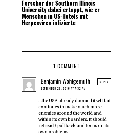
Forscher der Southern Illinois
University dabei ertappt, wie er
Menschen in US-Hotels mit
Herpesviren infizierte
1 COMMENT
Benjamin Wohlgemuth
REPLY
SEPTEMBER 29, 2016 AT 7:32 PM
…the USA already doomed itself but
continues to make much more
enemies around the world and
within its own boarders. It should
retread / pull back and focus on its
own problems…