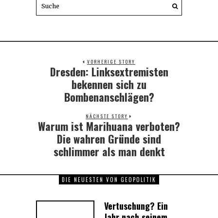
VORHERIGE STORY
Dresden: Linksextremisten
Previous
post:
bekennen sich zu
Bombenanschlägen?
NÄCHSTE STORY
Warum ist Marihuana verboten?
Next
post:
Die wahren Gründe sind
schlimmer als man denkt
DIE NEUESTEN VON GEOPOLITIK
Vertuschung? Ein
Jahr nach seinem