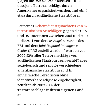
gegen die USA seit 2006 stecken – und
dass jene Terroranschläge durch
Amerikaner organisiert wurden, und
nicht
etwa durch ausländische Staatsbürger.
Laut eines
Geheimdienstgutachtens von 57
terroristischen Anschlägen
gegen die USA
und US-Interessen zwischen 2001 und 2010
– die 2011 von der
Los Angeles Division
des
FBI und dem
Joint Regional Intelligence
Center (JRIC)
erstellt wurde
–
“wurden vor
2006 52% aller Terroranschläge von
ausländischen Staatsbürgern verübt”, aber
soziologisch und religiös verschiedene
amerikanische Staatsbürger [d. h.
einheimische Terroristen ohne
identifizerbare religiöse Zugehörigkeit]
zettelten ab 2007 70% der
Terroranschläge in ihrem eigenen Land
an.