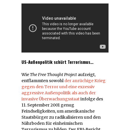
US-Außenpolitik schürt Terrorismus…
Wie
The Free Thought Project
aufzeigt,
entflammten sowohl
der anrüchige Krieg
gegen den Terror und eine exzessiv
aggressive Außenpolitik als auch der
invasive Überwachungsstaat
infolge des
11. September 2001 genug
Feindseligkeiten, um amerikanische
Staatsbürger zu radikalisieren und den
Nährboden für einheimischen
Terrorismus zu bilden. Der FBI-Bericht