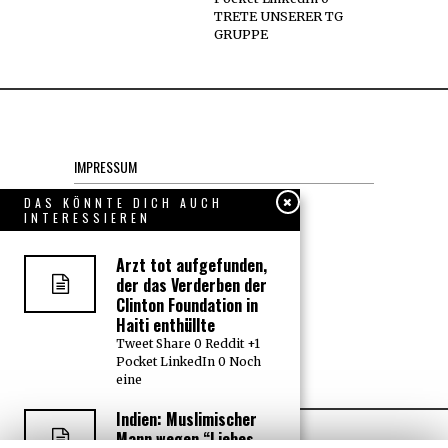
TRETE UNSERER TG
GRUPPE
IMPRESSUM
Datenschutzerklärung
DAS KÖNNTE DICH AUCH
INTERESSIEREN
KONTAKT
Arzt tot aufgefunden,
der das Verderben der
JOBS
Clinton Foundation in
Haiti enthüllte
Tweet Share 0 Reddit +1
Über uns, den “Wächter”
Pocket LinkedIn 0 Noch
eine
Indien: Muslimischer
Mann wegen “Liebes-