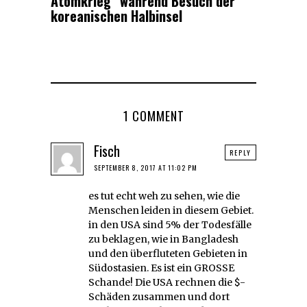
Atomkrieg” während Besuch der
koreanischen Halbinsel
1 COMMENT
Fisch
REPLY
SEPTEMBER 8, 2017 AT 11:02 PM
es tut echt weh zu sehen, wie die
Menschen leiden in diesem Gebiet.
in den USA sind 5% der Todesfälle
zu beklagen, wie in Bangladesh
und den überfluteten Gebieten in
Südostasien. Es ist ein GROSSE
Schande! Die USA rechnen die $-
Schäden zusammen und dort