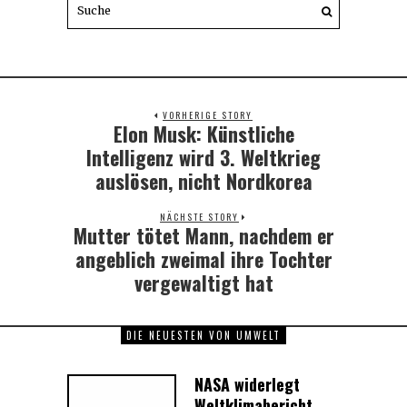
VORHERIGE STORY
Elon Musk: Künstliche
Previous
post:
Intelligenz wird 3. Weltkrieg
auslösen, nicht Nordkorea
NÄCHSTE STORY
Mutter tötet Mann, nachdem er
Next
post:
angeblich zweimal ihre Tochter
vergewaltigt hat
DIE NEUESTEN VON UMWELT
NASA widerlegt
Weltklimabericht