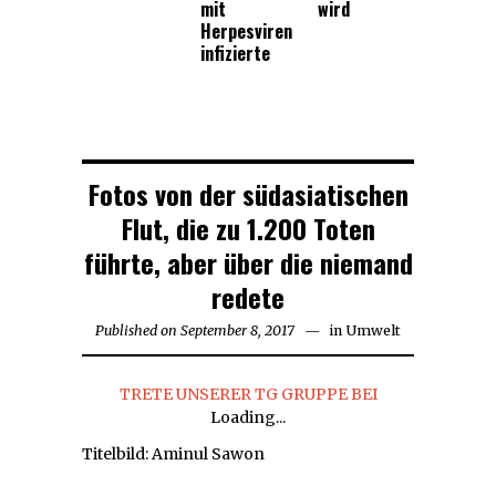
mit
wird
Herpesviren
infizierte
Fotos von der südasiatischen
Flut, die zu 1.200 Toten
führte, aber über die niemand
redete
Published on
September 8, 2017
September
in
Umwelt
8,
2017
TRETE UNSERER TG GRUPPE BEI
Loading...
Titelbild: Aminul Sawon