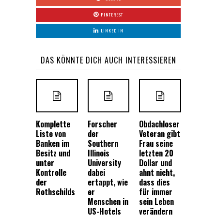
PINTEREST
LINKED IN
DAS KÖNNTE DICH AUCH INTERESSIEREN
Komplette
Forscher
Obdachloser
Liste von
der
Veteran gibt
Banken im
Southern
Frau seine
Besitz und
Illinois
letzten 20
unter
University
Dollar und
Kontrolle
dabei
ahnt nicht,
der
ertappt, wie
dass dies
Rothschilds
er
für immer
Menschen in
sein Leben
US-Hotels
verändern