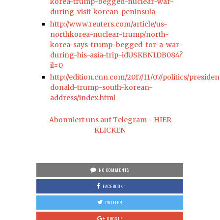
korea-trump-begged-nuclear-war-
during-visit-korean-peninsula
http://www.reuters.com/article/us-
northkorea-nuclear-trump/north-
korea-says-trump-begged-for-a-war-
during-his-asia-trip-idUSKBN1DB084?
il=0
http://edition.cnn.com/2017/11/07/politics/presiden
donald-trump-south-korean-
address/index.html
Abonniert uns auf Telegram - HIER
KLICKEN
NO COMMENTS
FACEBOOK
TWITTER
GOOGLE