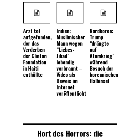
Arzt tot
Indien:
Nordkorea:
aufgefunden,
Muslimischer
Trump
der das
Mann wegen
“drängte
Verderben
“Liebes-
auf
der Clinton
Jihad”
Atomkrieg”
Foundation
lebendig
während
in Haiti
verbrannt –
Besuch der
enthüllte
Video als
koreanischen
Beweis im
Halbinsel
Internet
veröffentlicht
Hort des Horrors: die