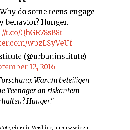
ky behavior? Hunger.
://t.co/QhGR78sB8t
tter.com/wpzLSyVeUf
nstitute (@urbaninstitute)
ptember 12, 2016
e Teenager an riskantem
rhalten? Hunger.”
itute
, einer in Washington ansässigen