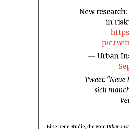
New research: Why do some teens engage
in ris
https
pic.twi
— Urban I
Se
Tweet: “Neue Forschung: Warum beteiligen
sich manch
Ve
Eine neue Studie, die vom
Urban Inst