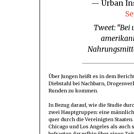
— Urban I
Se
Tweet: “Bei ungefähr 15,8 Millionen der
amerikani
Nahrungsmitte
Über Jungen heißt es in dem Bericht
Diebstahl bei Nachbarn, Drogenver
Runden zu kommen.
In Bezug darauf, wie die Studie dur
zwei Hauptgruppen: eine männlich
quer durch die Vereinigten Staaten
Chicago und Los Angeles als auch 
befragten daraufhin über einen Ze