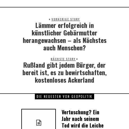
VORHERIGE STORY
Lämmer erfolgreich in
Previous
post:
künstlicher Gebärmutter
herangewachsen – als Nächstes
auch Menschen?
NÄCHSTE STORY
Rußland gibt jedem Bürger, der
Next
post:
bereit ist, es zu bewirtschaften,
kostenloses Ackerland
DIE NEUESTEN VON GEOPOLITIK
Vertuschung? Ein
Jahr nach seinem
Tod wird die Leiche