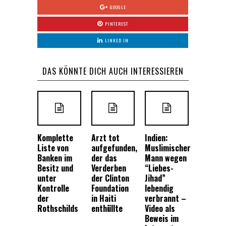
GOOGLE
PINTEREST
LINKED IN
DAS KÖNNTE DICH AUCH INTERESSIEREN
Komplette
Arzt tot
Indien:
Liste von
aufgefunden,
Muslimischer
Banken im
der das
Mann wegen
Besitz und
Verderben
“Liebes-
unter
der Clinton
Jihad”
Kontrolle
Foundation
lebendig
der
in Haiti
verbrannt –
Rothschilds
enthüllte
Video als
Beweis im