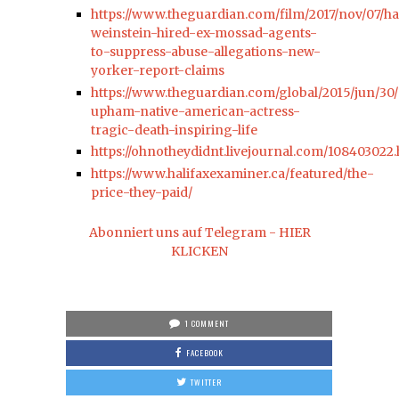
https://www.theguardian.com/film/2017/nov/07/h
weinstein-hired-ex-mossad-agents-
to-suppress-abuse-allegations-new-
yorker-report-claims
https://www.theguardian.com/global/2015/jun/30/
upham-native-american-actress-
tragic-death-inspiring-life
https://ohnotheydidnt.livejournal.com/108403022
https://www.halifaxexaminer.ca/featured/the-
price-they-paid/
Abonniert uns auf Telegram - HIER
KLICKEN
1 COMMENT
FACEBOOK
TWITTER