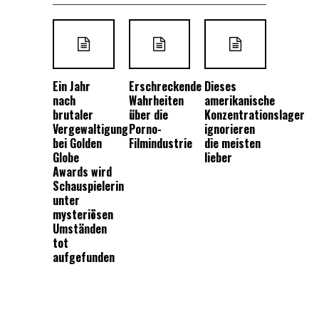
Ein Jahr
Erschreckende
Dieses
nach
Wahrheiten
amerikanische
brutaler
über die
Konzentrationslager
Vergewaltigung
Porno-
ignorieren
bei Golden
Filmindustrie
die meisten
Globe
lieber
Awards wird
Schauspielerin
unter
mysteriösen
Umständen
tot
aufgefunden