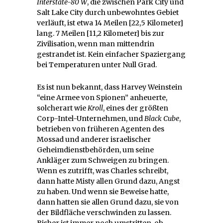
Interstate-80 W
, die zwischen Park City und
Salt Lake City durch unbewohntes Gebiet
verläuft, ist etwa 14 Meilen [22,5 Kilometer]
lang. 7 Meilen [11,2 Kilometer] bis zur
Zivilisation, wenn man mittendrin
gestrandet ist. Kein einfacher Spaziergang
bei Temperaturen unter Null Grad.
Es ist nun bekannt, dass Harvey Weinstein
“eine Armee von Spionen” anheuerte,
solcherart wie
Kroll
, eines der größten
Corp-Intel-Unternehmen, und
Black Cube
,
betrieben von früheren Agenten des
Mossad und anderer israelischer
Geheimdienstbehörden, um seine
Ankläger zum Schweigen zu bringen.
Wenn es zutrifft, was Charles schreibt,
dann hatte Misty allen Grund dazu, Angst
zu haben. Und wenn sie Beweise hatte,
dann hatten sie allen Grund dazu, sie von
der Bildfläche verschwinden zu lassen.
Bisher ist immer noch umstritten, ob