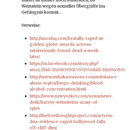
Weinstein wegen sexueller Übergriffe ins
Gefängnis kommt…
Verweise:
http://anonhq.com/brutally-raped-at-
golden-globe-awards-actress-
mysteriously-found-dead-a-week-
later/
https://m.facebook.com/story.php?
story_fbid=10208399015972554&id=1820347633
http://www.intheknowzone.com/substance-
abuse-topics/binge-drinking/blood-
alcohol-concentration.html
https://www.newyorker.com/news/news-
desk/harvey-weinsteins-army-of-
spies
http://thefreethoughtproject.com/actress-
dna-evidence-raped-hollywood-falls-
off-cliff-dies/