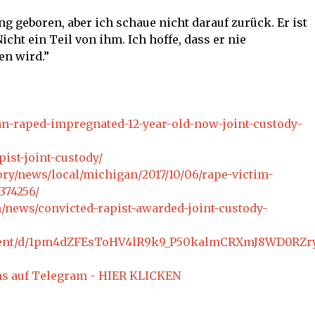
g geboren, aber ich schaue nicht darauf zurück. Er ist
Nicht ein Teil von ihm. Ich hoffe, dass er nie
en wird.”
-raped-impregnated-12-year-old-now-joint-custody-
ist-joint-custody/
ry/news/local/michigan/2017/10/06/rape-victim-
374256/
/news/convicted-rapist-awarded-joint-custody-
ument/d/1pm4dZFEsToHV4lR9k9_P50kalmCRXmJ8WD0RZry
ns auf Telegram - HIER KLICKEN