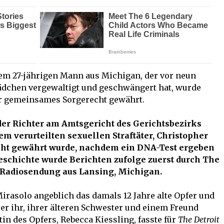
em 27-jährigen Mann aus Michigan, der vor neun
Mädchen vergewaltigt und geschwängert hat, wurde
er gemeinsames Sorgerecht gewährt.
 der Richter am Amtsgericht des Gerichtsbezirks
dem verurteilten sexuellen Straftäter, Christopher
ht gewährt wurde, nachdem ein DNA-Test ergeben
 Geschichte wurde Berichten zufolge zuerst durch The
 Radiosendung aus Lansing, Michigan.
rasolo angeblich das damals 12 Jahre alte Opfer und
 er ihr, ihrer älteren Schwester und einem Freund
in des Opfers, Rebecca Kiessling, fasste für
The Detroit