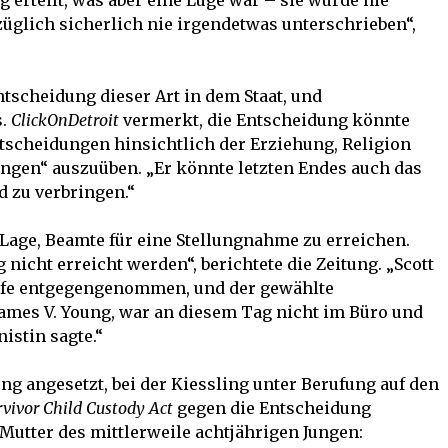
 erteilt, was aber eine Lüge war – sie wurde nie
züglich sicherlich nie irgendetwas unterschrieben“,
Entscheidung dieser Art in dem Staat, und
s.
ClickOnDetroit
vermerkt, die Entscheidung könnte
ntscheidungen hinsichtlich der Erziehung, Religion
ngen“ auszuüben. „Er könnte letzten Endes auch das
d zu verbringen.“
Lage, Beamte für eine Stellungnahme zu erreichen.
nicht erreicht werden“, berichtete die Zeitung. „Scott
rufe entgegengenommen, und der gewählte
 James V. Young, war an diesem Tag nicht im Büro und
istin sagte.“
ng angesetzt, bei der Kiessling unter Berufung auf den
vivor Child Custody Act
gegen die Entscheidung
 Mutter des mittlerweile achtjährigen Jungen: