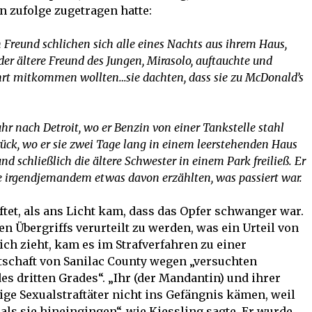
 zufolge zugetragen hatte:
in Freund schlichen sich alle eines Nachts aus ihrem Haus,
der ältere Freund des Jungen, Mirasolo, auftauchte und
Fahrt mitkommen wollten…sie dachten, dass sie zu McDonald’s
hr nach Detroit, wo er Benzin von einer Tankstelle stahl
ück, wo er sie zwei Tage lang in einem leerstehenden Haus
 schließlich die ältere Schwester in einem Park freiließ. Er
e irgendjemandem etwas davon erzählten, was passiert war.
tet, als ans Licht kam, dass das Opfer schwanger war.
n Übergriffs verurteilt zu werden, was ein Urteil von
ich zieht, kam es im Strafverfahren zu einer
tschaft von Sanilac County wegen „versuchten
es dritten Grades“. „Ihr (der Mandantin) und ihrer
ige Sexualstraftäter nicht ins Gefängnis kämen, weil
s sie hineingingen“, wie Kiessling sagte. Er wurde