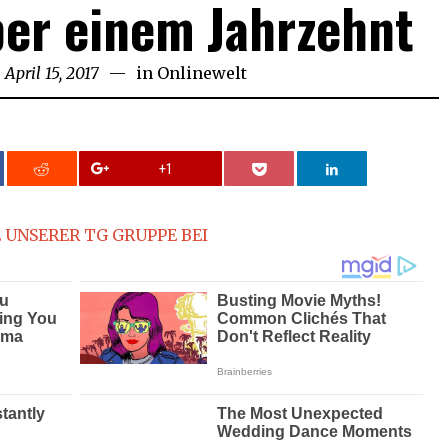
ber einem Jahrzehnt
n
April 15, 2017
April
in
Onlinewelt
15,
2017
+1
 UNSERER TG GRUPPE BEI