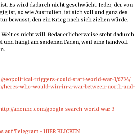
st. Es wird dadurch nicht geschwächt. Jeder, der von
g ist, so wie Australien, ist sich voll und ganz des
r bewusst, den ein Krieg nach sich ziehen würde.
e Welt es nicht will. Bedauerlicherweise steht dadurch
el und hängt am seidenen Faden, weil eine handvoll
n.
geopolitical-triggers-could-start-world-war-3/6734/
m/heres-who-would-win-in-a-war-between-north-and-
http://anonhq.com/google-search-world-war-3-
ns auf Telegram - HIER KLICKEN