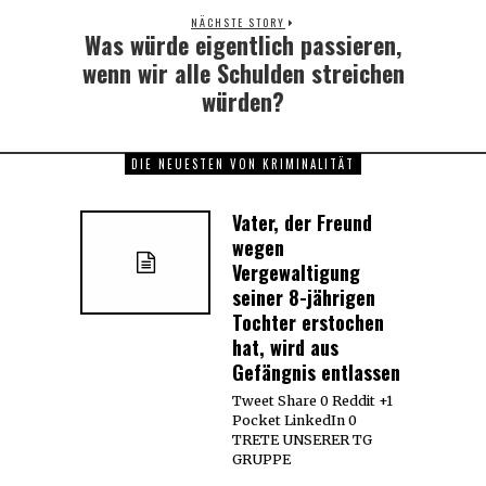
NÄCHSTE STORY
Was würde eigentlich passieren,
Next
post:
wenn wir alle Schulden streichen
würden?
DIE NEUESTEN VON KRIMINALITÄT
Vater, der Freund
wegen
Vergewaltigung
seiner 8-jährigen
Tochter erstochen
hat, wird aus
Gefängnis entlassen
Tweet Share 0 Reddit +1
Pocket LinkedIn 0
TRETE UNSERER TG
GRUPPE