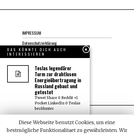
IMPRESSUM
Datenschutzerklärung
DAS KÖNNTE DICH AUCH
INTERESSIEREN
KONTAKT
Teslas legendärer
JOBS
Turm zur drahtlosen
Energieübertragung in
Russland gebaut und
Über uns, den “Wächter”
getestet
Tweet Share 0 Reddit +1
Pocket LinkedIn 0 Teslas
berühmter
Komplette Liste von
Diese Webseite benutzt Cookies, um eine
Banken im Besitz und
bestmögliche Funktionalitaet zu gewährleisten. Wir
unter Kontrolle der