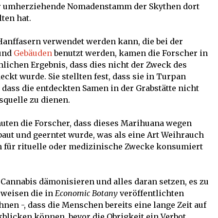
der umherziehende Nomadenstamm der Skythen dort
ten hat.
anffasern verwendet werden kann, die bei der
und
Gebäuden
benutzt werden, kamen die Forscher in
lichen Ergebnis, dass dies nicht der Zweck des
ckt wurde. Sie stellten fest, dass sie in Turpan
d dass die entdeckten Samen in der Grabstätte nicht
quelle zu dienen.
muten die Forscher, dass dieses Marihuana wegen
aut und geerntet wurde, was als eine Art Weihrauch
n für rituelle oder medizinische Zwecke konsumiert
Cannabis dämonisieren und alles daran setzen, es zu
eweisen die in
Economic Botany
veröffentlichten
ihnen -, dass die Menschen bereits eine lange Zeit auf
blicken können, bevor die Obrigkeit ein Verbot