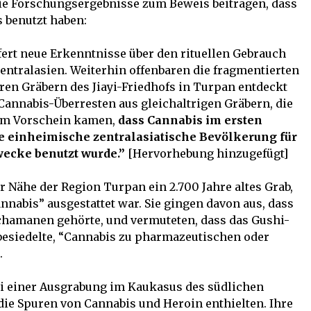
s die Forschungsergebnisse zum Beweis beitragen, dass
 benutzt haben:
fert neue Erkenntnisse über den rituellen Gebrauch
entralasien. Weiterhin offenbaren die fragmentierten
ren Gräbern des Jiayi-Friedhofs in Turpan entdeckt
nnabis-Überresten aus gleichaltrigen Gräbern, die
zum Vorschein kamen,
dass Cannabis im ersten
ie einheimische zentralasiatische Bevölkerung für
wecke benutzt wurde.”
[Hervorhebung hinzugefügt]
r Nähe der Region Turpan ein 2.700 Jahre altes Grab,
nnabis” ausgestattet war. Sie gingen davon aus, dass
chamanen gehörte, und vermuteten, dass das Gushi-
t besiedelte, “Cannabis zu pharmazeutischen oder
.
i einer Ausgrabung im Kaukasus des südlichen
die Spuren von Cannabis und Heroin enthielten. Ihre