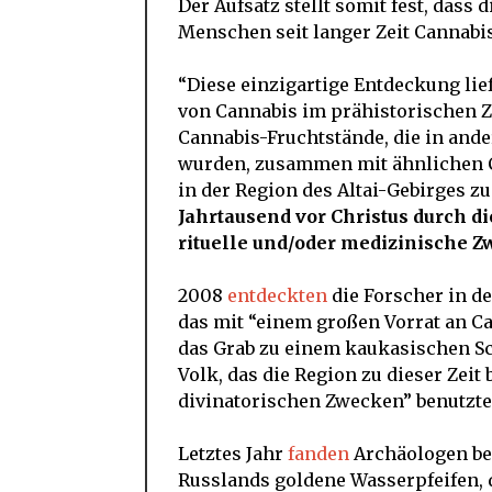
Der Aufsatz stellt somit fest, das
Menschen seit langer Zeit Cannabis
“Diese einzigartige Entdeckung lie
von Cannabis im prähistorischen Z
Cannabis-Fruchtstände, die in ande
wurden, zusammen mit ähnlichen Ca
in der Region des Altai-Gebirges 
Jahrtausend vor Christus durch d
rituelle und/oder medizinische Z
2008
entdeckten
die Forscher in de
das mit “einem großen Vorrat an Ca
das Grab zu einem kaukasischen S
Volk, das die Region zu dieser Zei
divinatorischen Zwecken” benutzte
Letztes Jahr
fanden
Archäologen be
Russlands goldene Wasserpfeifen, 