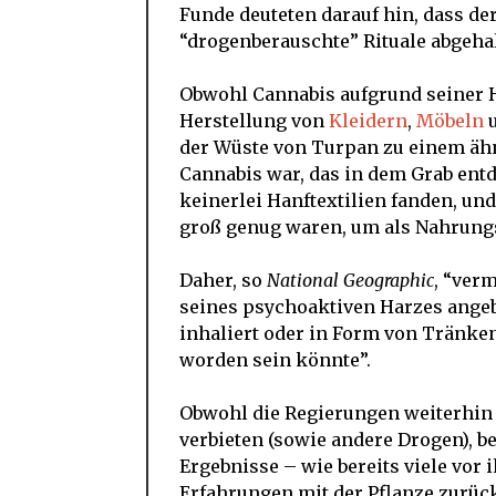
Funde deuteten darauf hin, dass 
“drogenberauschte” Rituale abgehal
Obwohl Cannabis aufgrund seiner H
Herstellung von
Kleidern
,
Möbeln
der Wüste von Turpan zu einem ähn
Cannabis war, das in dem Grab entde
keinerlei Hanftextilien fanden, un
groß genug waren, um als Nahrungs
Daher, so
National Geographic
, “ver
seines psychoaktiven Harzes angeb
inhaliert oder in Form von Tränke
worden sein könnte”.
Obwohl die Regierungen weiterhin 
verbieten (sowie andere Drogen), b
Ergebnisse – wie bereits viele vor 
Erfahrungen mit der Pflanze zurück