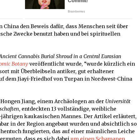
n China den Beweis dafür, dass Menschen seit über
sche Zwecke benutzt haben und bei spirituellen
Ancient Cannabis Burial Shroud in a Central Eurasian
omic Botany
veröffentlicht wurde, “wurde kürzlich ein
t mit Überbleibseln antiker, gut erhaltener
uf dem Jiayi-Friedhof von Turpan in Nordwest-China
n Hongen Jiang, einem Archäologen an der
Universität
schaften
, entdeckten 13 vollständige, weibliche
jährigen kaukasischen Mannes. Der Artikel erläutert,
nbar in der Region angebaut wurden und absichtlich so
chentuch fungierten, das auf einer männlichen Leiche
vermuten, dass es sich dabei
um einen Schamanen