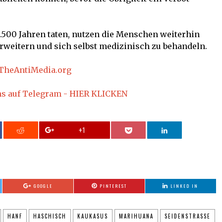
.500 Jahren taten, nutzen die Menschen weiterhin
 erweitern und sich selbst medizinisch zu behandeln.
TheAntiMedia.org
ns auf Telegram - HIER KLICKEN
+1
GOOGLE
PINTEREST
LINKED IN
HANF
HASCHISCH
KAUKASUS
MARIHUANA
SEIDENSTRASSE