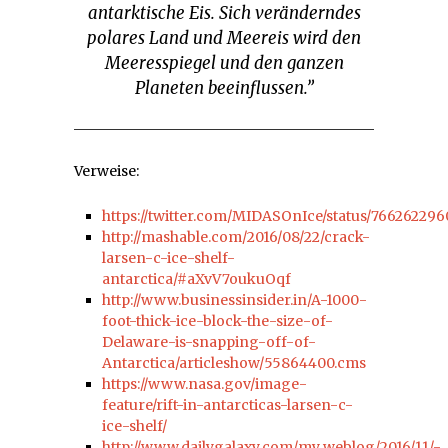
antarktische Eis. Sich veränderndes
polares Land und Meereis wird den
Meeresspiegel und den ganzen
Planeten beeinflussen.”
Verweise:
https://twitter.com/MIDASOnIce/status/76626229
http://mashable.com/2016/08/22/crack-
larsen-c-ice-shelf-
antarctica/#aXvV7oukuOqf
http://www.businessinsider.in/A-1000-
foot-thick-ice-block-the-size-of-
Delaware-is-snapping-off-of-
Antarctica/articleshow/55864400.cms
https://www.nasa.gov/image-
feature/rift-in-antarcticas-larsen-c-
ice-shelf/
http://www.dailygalaxy.com/my_weblog/2016/11/-