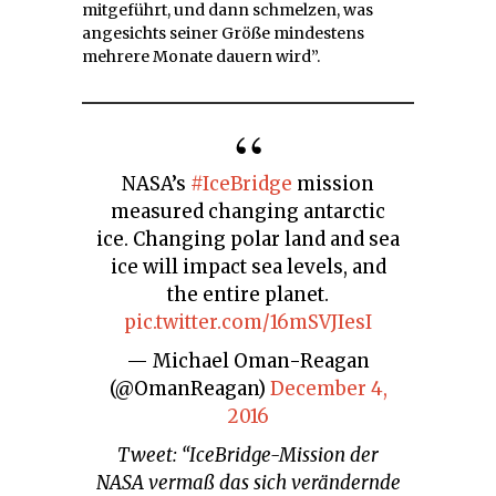
mitgeführt, und dann schmelzen, was
angesichts seiner Größe mindestens
mehrere Monate dauern wird”.
NASA’s
#IceBridge
mission
measured changing antarctic
ice. Changing polar land and sea
ice will impact sea levels, and
the entire planet.
pic.twitter.com/16mSVJIesI
— Michael Oman-Reagan
(@OmanReagan)
December 4,
2016
Tweet: “IceBridge-Mission der
NASA vermaß das sich verändernde