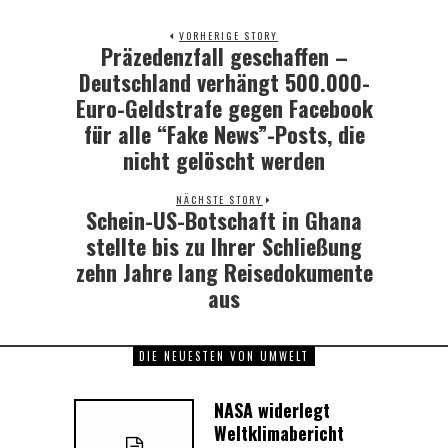
VORHERIGE STORY
Präzedenzfall geschaffen –
Previous
post:
Deutschland verhängt 500.000-
Euro-Geldstrafe gegen Facebook
für alle “Fake News”-Posts, die
nicht gelöscht werden
NÄCHSTE STORY
Schein-US-Botschaft in Ghana
Next
post:
stellte bis zu Ihrer Schließung
zehn Jahre lang Reisedokumente
aus
DIE NEUESTEN VON UMWELT
NASA widerlegt
Weltklimabericht