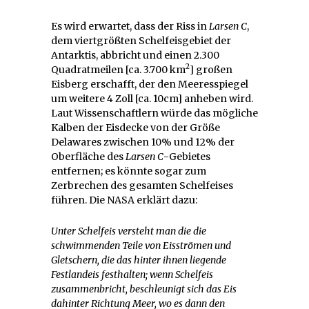
Es wird erwartet, dass der Riss in
Larsen C
,
dem viertgrößten Schelfeisgebiet der
Antarktis, abbricht und einen 2.300
2
Quadratmeilen [ca. 3.700 km
] großen
Eisberg erschafft, der den Meeresspiegel
um weitere 4 Zoll [ca. 10cm] anheben wird.
Laut Wissenschaftlern würde das mögliche
Kalben der Eisdecke von der Größe
Delawares zwischen 10% und 12% der
Oberfläche des
Larsen C
-Gebietes
entfernen; es könnte sogar zum
Zerbrechen des gesamten Schelfeises
führen. Die NASA erklärt dazu:
Unter Schelfeis versteht man die die
schwimmenden Teile von Eisströmen und
Gletschern, die das hinter ihnen liegende
Festlandeis festhalten; wenn Schelfeis
zusammenbricht, beschleunigt sich das Eis
dahinter Richtung Meer, wo es dann den