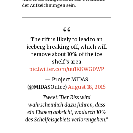
der Aufzeichnungen sein.
The rift is likely to lead to an
iceberg breaking off, which will
remove about 10% of the ice
shelf’s area
pic.twitter.com/uu1KKWG0WP
— Project MIDAS
(@MIDASOnIce)
August 18, 2016
Tweet:”Der Riss wird
wahrscheinlich dazu führen, dass
ein Eisberg abbricht, wodurch 10%
des Schelfeisgebiets verlorengehen.”