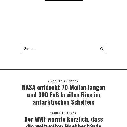
VORHERIGE STORY
NASA entdeckt 70 Meilen langen
Previous
post:
und 300 Fuß breiten Riss im
antarktischen Schelfeis
NÄCHSTE STORY
Der WWF warnte kürzlich, dass
Next
post:
die weltweiten Fischbestände