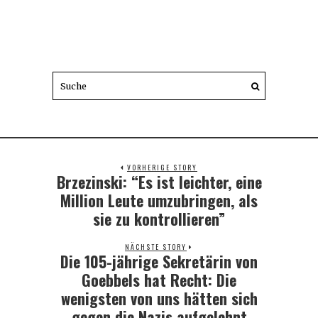
VORHERIGE STORY
Brzezinski: “Es ist leichter, eine
Previous
post:
Million Leute umzubringen, als
sie zu kontrollieren”
NÄCHSTE STORY
Die 105-jährige Sekretärin von
Next
post:
Goebbels hat Recht: Die
wenigsten von uns hätten sich
gegen die Nazis aufgelehnt