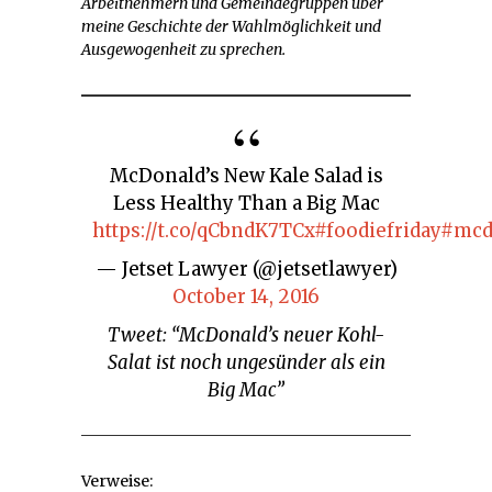
Arbeitnehmern und Gemeindegruppen über
meine Geschichte der Wahlmöglichkeit und
Ausgewogenheit zu sprechen.
McDonald’s New Kale Salad is
Less Healthy Than a Big Mac
https://t.co/qCbndK7TCx
#foodiefriday
#mcd
— Jetset Lawyer (@jetsetlawyer)
October 14, 2016
Tweet: “McDonald’s neuer Kohl-
Salat ist noch ungesünder als ein
Big Mac”
Verweise: