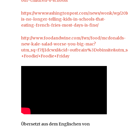
our-children-s-schools
https://www.washingtonpost.com/news/wonk/wp/201
is-no-longer-telling-kids-in-schools-that-
eating-french-fries-most-days-is-fine/
http://www.foodandwine.com/fwx/food/mcdonalds-
new-kale-salad-worse-you-big-mac?
utm_sq=f7fj1dcwxl&cid=outbrain%3Dobinsite&utm_
+Foodie/+Foodie+Friday
Übersetzt aus dem Englischen von