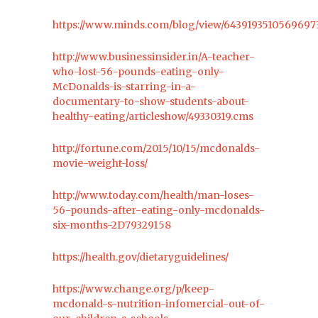
https://www.minds.com/blog/view/6439193510569697
http://www.businessinsider.in/A-teacher-
who-lost-56-pounds-eating-only-
McDonalds-is-starring-in-a-
documentary-to-show-students-about-
healthy-eating/articleshow/49330319.cms
http://fortune.com/2015/10/15/mcdonalds-
movie-weight-loss/
http://www.today.com/health/man-loses-
56-pounds-after-eating-only-mcdonalds-
six-months-2D79329158
https://health.gov/dietaryguidelines/
https://www.change.org/p/keep-
mcdonald-s-nutrition-infomercial-out-of-