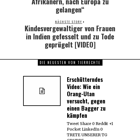
Afrikanern, nach Europa zu
gelangen“
NÄCHSTE STORY
Kindesvergewaltiger von Frauen
Next
post:
in Indien gefesselt und zu Tode
geprügelt [VIDEO]
DIE NEUESTEN VON TIERRECHTE
Erschütterndes
Video: Wie ein
Orang-Utan
versucht, gegen
einen Bagger zu
kämpfen
Tweet Share 0 Reddit +1
Pocket LinkedIn 0
TRETE UNSERER TG