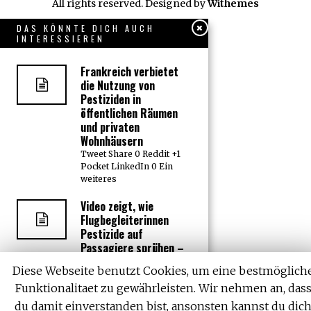
All rights reserved. Designed by
Withemes
DAS KÖNNTE DICH AUCH
INTERESSIEREN
Frankreich verbietet
die Nutzung von
Pestiziden in
öffentlichen Räumen
und privaten
Wohnhäusern
Tweet Share 0 Reddit +1
Pocket LinkedIn 0 Ein
weiteres
Video zeigt, wie
Flugbegleiterinnen
Pestizide auf
Passagiere sprühen –
Nachforschungen
Diese Webseite benutzt Cookies, um eine bestmöglich
enthüllen Routine-
Praxis
Funktionalitaet zu gewährleisten. Wir nehmen an, das
Tweet Share 0 Reddit +1
du damit einverstanden bist, ansonsten kannst du dic