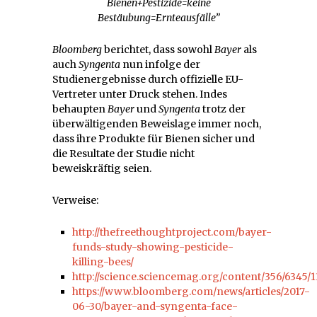
Bienen+Pestizide=keine
Bestäubung=Ernteausfälle”
Bloomberg
berichtet, dass sowohl
Bayer
als
auch
Syngenta
nun infolge der
Studienergebnisse durch offizielle EU-
Vertreter unter Druck stehen. Indes
behaupten
Bayer
und
Syngenta
trotz der
überwältigenden Beweislage immer noch,
dass ihre Produkte für Bienen sicher und
die Resultate der Studie nicht
beweiskräftig seien.
Verweise:
http://thefreethoughtproject.com/bayer-
funds-study-showing-pesticide-
killing-bees/
http://science.sciencemag.org/content/356/6345/
https://www.bloomberg.com/news/articles/2017-
06-30/bayer-and-syngenta-face-