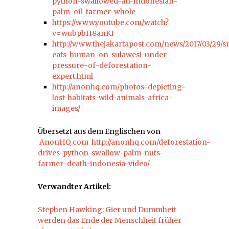
python-swallowed-an-indonesian-
palm-oil-farmer-whole
https://www.youtube.com/watch?
v=wubpbH8anKI
http://www.thejakartapost.com/news/2017/03/29/
eats-human-on-sulawesi-under-
pressure-of-deforestation-
expert.html
http://anonhq.com/photos-depicting-
lost-habitats-wild-animals-africa-
images/
Übersetzt aus dem Englischen von
AnonHQ.com
http://anonhq.com/deforestation-
drives-python-swallow-palm-nuts-
farmer-death-indonesia-video/
Verwandter Artikel:
Stephen Hawking: Gier und Dummheit
werden das Ende der Menschheit früher