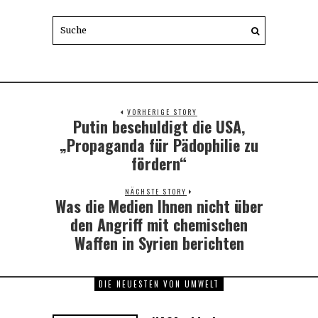
VORHERIGE STORY
Putin beschuldigt die USA,
Previous
post:
„Propaganda für Pädophilie zu
fördern“
NÄCHSTE STORY
Was die Medien Ihnen nicht über
Next
post:
den Angriff mit chemischen
Waffen in Syrien berichten
DIE NEUESTEN VON UMWELT