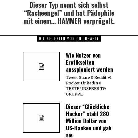
Dieser Typ nennt sich selbst
Next
post:
“Racheengel” und hat Pädophile
mit einem… HAMMER verprügelt.
DIE NEUESTEN VON ONLINEWELT
Wie Nutzer von
Erotikseiten
ausspioniert werden
Tweet Share 0 Reddit +1
Pocket LinkedIn 0
TRETE UNSERER TG
GRUPPE
Dieser “Glückliche
Hacker” stahl 280
Million Dollar von
US-Banken und gab
sie