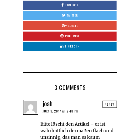
FACEBOOK
TWITTER
GOOGLE
PINTEREST
LINKED IN
3 COMMENTS
joah
REPLY
JULY 3, 2017 AT 2:48 PM
Bitte löscht den Artikel – er ist
wahrhaftlich dermaßen flach und
unsinnig, das man es kaum