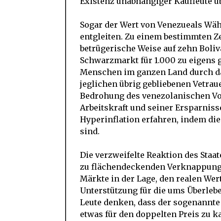
Existenz unabhängiger Kaufleute ü
Sogar der Wert von Venezueals Währ
entgleiten. Zu einem bestimmten Ze
betrügerische Weise auf zehn Boliv
Schwarzmarkt für 1.000 zu eigens 
Menschen im ganzen Land durch d
jeglichen übrig gebliebenen Vetraue
Bedrohung des venezolanischen Vo
Arbeitskraft und seiner Ersparnisse
Hyperinflation erfahren, indem di
sind.
Die verzweifelte Reaktion des Staat
zu flächendeckenden Verknappunge
Märkte in der Lage, den realen We
Unterstützung für die ums Überleb
Leute denken, dass der sogenannte 
etwas für den doppelten Preis zu k