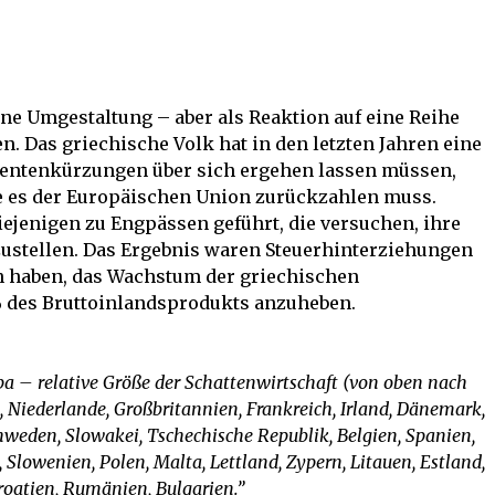
ine Umgestaltung – aber als Reaktion auf eine Reihe
. Das griechische Volk hat in den letzten Jahren eine
entenkürzungen über sich ergehen lassen müssen,
ie es der Europäischen Union zurückzahlen muss.
jenigen zu Engpässen geführt, die versuchen, ihre
zustellen. Das Ergebnis waren Steuerhinterziehungen
en haben, das Wachstum der griechischen
% des Bruttoinlandsprodukts anzuheben.
pa – relative Größe der Schattenwirtschaft (von oben nach
, Niederlande, Großbritannien, Frankreich, Irland, Dänemark,
weden, Slowakei, Tschechische Republik, Belgien, Spanien,
, Slowenien, Polen, Malta, Lettland, Zypern, Litauen, Estland,
roatien, Rumänien, Bulgarien.”