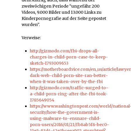
zweiwöchigen Periode “ungefähr 200
Videos, 9.000 Bilder und 13.000 Links zu
Kinderpornografie auf der Seite gepostet
wurden”.
Verweise:
http://gizmodo.com/fbi-drops-all-
charges-in-child-porn-case-to-keep-
sketch-1793009653
https://motherboard.vice.com/en_us/article/lawyer
dark-web-child-porn-site-ran-better-
when-it-was-taken-over-by-the-fbi
http://gizmodo.com/traffic-surged-to-
a-child-porn-ring-after-the-fbi-took-
1785649054
https://www.washingtonpost.com/world/national
security/how-the-government-is-
using-malware-to-ensnare-child-
porn-users/2016/01/21/fb8ab5f8-bec0-
11e5-83d4-42e3bceea902_story.html?