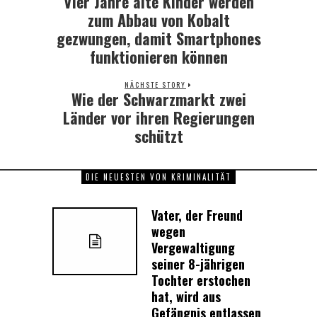
Vier Jahre alte Kinder werden
post:
zum Abbau von Kobalt
gezwungen, damit Smartphones
funktionieren können
NÄCHSTE STORY
Wie der Schwarzmarkt zwei
Next
post:
Länder vor ihren Regierungen
schützt
DIE NEUESTEN VON KRIMINALITÄT
Vater, der Freund
wegen
Vergewaltigung
seiner 8-jährigen
Tochter erstochen
hat, wird aus
Gefängnis entlassen