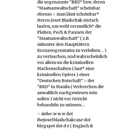
die sogenannte ”BRD” bzw. deren
”Staatsanwaltschaft” scheinbar
ebenso = man lässt scheinbar*
Herrn Josef Blashchak einfach
laufen, um wohl vermutlich* die
Pleiten, Pech & Pannen der
”Staatsanwaltschaft” ( z.B.
mitunter den Haupttätern
Kronzeugenstatus zu verleihen… )
zu vertuschen, und wahrscheinlich
vor allem un die kriminellen
Machenschaften ( laut* eine
kriminellen Opfers ) einer
”Deutschen Botschaft” = der
”BRD” in Manila ( Verbrechen die
anwaltlich nachgewiesen sein
sollen ) nicht vor Gericht
behandeln zu müssen…
– siehe: w w w dot
thejosefblashchakcase dot
blogspot dot d e ( Engisch &