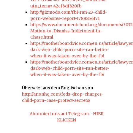
utm_term=.42cf6df620fb
http://gizmodo.com/fbi-ran-23-child-
porn-websites-report-1788856171
https://www.documentcloud.org/documents/303
Motion-to-Dismiss-Indictment-in-
Chase.html
https://motherboard.vice.com/en_us/article/lawyer
dark-web-child-porn-site-ran-better-
when-it-was-taken-over-by-the-fbi
https://motherboard.vice.com/en_us/article/lawyer
dark-web-child-porn-site-ran-better-
when-it-was-taken-over-by-the-fbi
Übersetzt aus dem Englischen von
http://anonhq.com/feds-drop-charges-
child-porn-case-protect-secrets/
Abonniert uns auf Telegram - HIER
KLICKEN