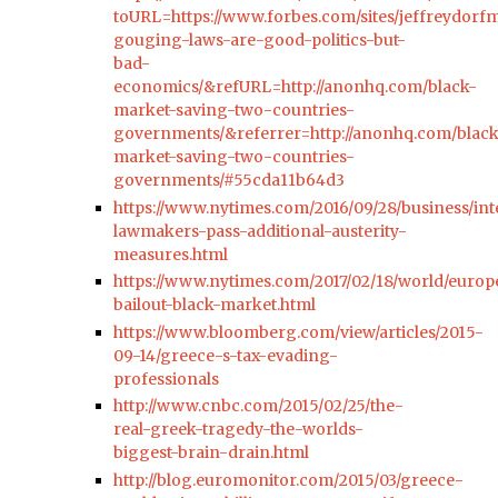
toURL=https://www.forbes.com/sites/jeffreydorfm
gouging-laws-are-good-politics-but-
bad-
economics/&refURL=http://anonhq.com/black-
market-saving-two-countries-
governments/&referrer=http://anonhq.com/black
market-saving-two-countries-
governments/#55cda11b64d3
https://www.nytimes.com/2016/09/28/business/int
lawmakers-pass-additional-austerity-
measures.html
https://www.nytimes.com/2017/02/18/world/europ
bailout-black-market.html
https://www.bloomberg.com/view/articles/2015-
09-14/greece-s-tax-evading-
professionals
http://www.cnbc.com/2015/02/25/the-
real-greek-tragedy-the-worlds-
biggest-brain-drain.html
http://blog.euromonitor.com/2015/03/greece-