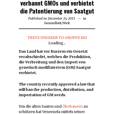
verbannt GMOs und verbietet
die Patentierung von Saatgut
Published on
December 24, 2015
December
in
Gesundheit
/
Welt
24,
2015
TRETE UNSERER TG GRUPPE BEI
Loading...
Das Land hat vor Kurzem ein Gesetzt
verabschiedet, welches die Produktion,
die Verbreitung und den Import von
genetisch modifiziertem (GM) Saatgut
verbietet.
The country recently approved a law that
will ban the production, distribution, and
importation of GM seeds.
Um die alten Saaten und
Ökobauern
zu
schützen hat Venezuela mittels seiner