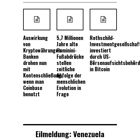
Auswirkung
5,7 Millionen
Rothschild-
von
Jahre alte
Investmentgesellschaf
Kryptowährungen:
Hominini-
investiert
Banken
Fußabdrücke
durch US-
drohen nun
stellen
Börsenaufsichtsbehör
mit
zeitliche
in Bitcoin
Kontenschließung,
Abfolge der
wenn man
menschlichen
Coinbase
Evolution in
benutzt
Frage
Eilmeldung: Venezuela