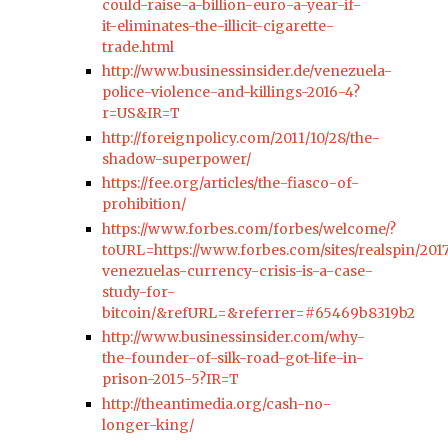
could-raise-a-billion-euro-a-year-if-
it-eliminates-the-illicit-cigarette-
trade.html
http://www.businessinsider.de/venezuela-
police-violence-and-killings-2016-4?
r=US&IR=T
http://foreignpolicy.com/2011/10/28/the-
shadow-superpower/
https://fee.org/articles/the-fiasco-of-
prohibition/
https://www.forbes.com/forbes/welcome/?
toURL=https://www.forbes.com/sites/realspin/201
venezuelas-currency-crisis-is-a-case-
study-for-
bitcoin/&refURL=&referrer=#65469b8319b2
http://www.businessinsider.com/why-
the-founder-of-silk-road-got-life-in-
prison-2015-5?IR=T
http://theantimedia.org/cash-no-
longer-king/