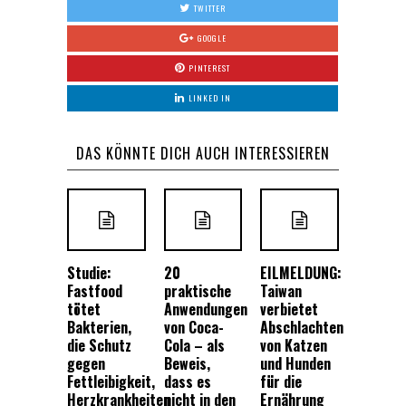
TWITTER
GOOGLE
PINTEREST
LINKED IN
DAS KÖNNTE DICH AUCH INTERESSIEREN
Studie:
20
EILMELDUNG:
Fastfood
praktische
Taiwan
tötet
Anwendungen
verbietet
Bakterien,
von Coca-
Abschlachten
die Schutz
Cola – als
von Katzen
gegen
Beweis,
und Hunden
Fettleibigkeit,
dass es
für die
Herzkrankheiten
nicht in den
Ernährung