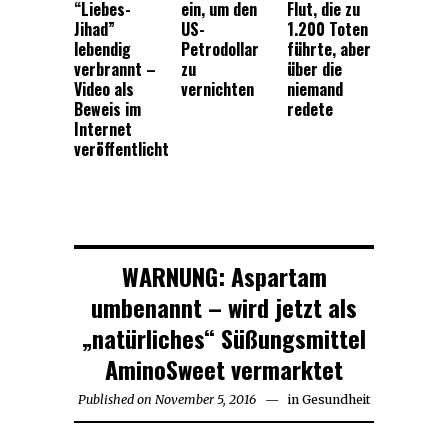
“Liebes-
ein, um den
Flut, die zu
Jihad”
US-
1.200 Toten
lebendig
Petrodollar
führte, aber
verbrannt –
zu
über die
Video als
vernichten
niemand
Beweis im
redete
Internet
veröffentlicht
WARNUNG: Aspartam
umbenannt – wird jetzt als
„natürliches“ Süßungsmittel
AminoSweet vermarktet
Published on
November 5, 2016
November
in
Gesundheit
5,
2016