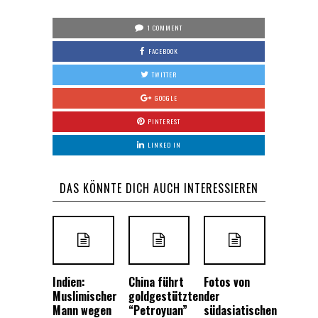
1 COMMENT
FACEBOOK
TWITTER
GOOGLE
PINTEREST
LINKED IN
DAS KÖNNTE DICH AUCH INTERESSIEREN
Indien:
China führt
Fotos von
Muslimischer
goldgestützten
der
Mann wegen
“Petroyuan”
südasiatischen