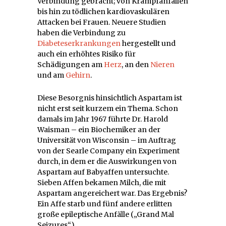
Verbindung gebracht; von Krampfanfällen
bis hin zu tödlichen kardiovaskulären
Attacken bei Frauen. Neuere Studien
haben die Verbindung zu
Diabeteserkrankungen
hergestellt und
auch ein erhöhtes Risiko für
Schädigungen am
Herz
, an den
Nieren
und am
Gehirn
.
Diese Besorgnis hinsichtlich Aspartam ist
nicht erst seit kurzem ein Thema. Schon
damals im Jahr 1967 führte Dr. Harold
Waisman – ein Biochemiker an der
Universität von Wisconsin – im Auftrag
von der Searle Company ein Experiment
durch, in dem er die Auswirkungen von
Aspartam auf Babyaffen untersuchte.
Sieben Affen bekamen Milch, die mit
Aspartam angereichert war. Das Ergebnis?
Ein Affe starb und fünf andere erlitten
große epileptische Anfälle („Grand Mal
Seizures“).