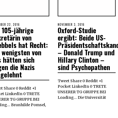
ED
BER 22, 2016
DECEMBER
POSTED
NOVEMBER 3, 2016
NOVEMBER
 105-jährige
Oxford-Studie
20,
ON
3,
2017
2016
retärin von
ergibt: Beide US-
ebbels hat Recht:
Präsidentschaftskan
e wenigsten von
– Donald Trump und
 hätten sich
Hillary Clinton –
en die Nazis
sind Psychopathen
fgelehnt
Tweet Share 0 Reddit +1
Pocket LinkedIn 0 TRETE
t Share 0 Reddit +1
UNSERER TG GRUPPE BEI
et LinkedIn 0 TRETE
Loading... Die Universität
ERER TG GRUPPE BEI
ing... Brunhilde Pomsel,