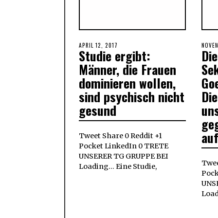
POSTED
APRIL 12, 2017
APRIL
POST
NOVEM
Studie ergibt:
Die
ON
12,
ON
2017
Männer, die Frauen
Sek
dominieren wollen,
Go
sind psychisch nicht
Di
gesund
uns
geg
au
Tweet Share 0 Reddit +1
Pocket LinkedIn 0 TRETE
UNSERER TG GRUPPE BEI
Twee
Loading... Eine Studie,
Pock
UNS
Load