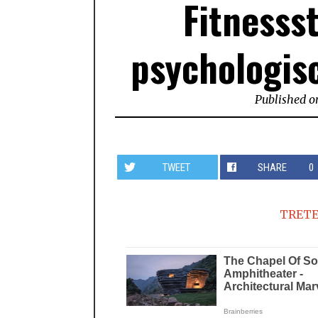
Fitnesss
psychologis
Published o
TWEET
SHARE
0
TRETE