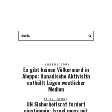
VORHERIGE STORY
Es gibt keinen Völkermord in
Previous
post:
Aleppo: Kanadische Aktivistin
enthüllt Lügen westlicher
Medien
NÄCHSTE STORY
UN Sicherheitsrat fordert
Next
post:
einstimmig: Israel muss mit