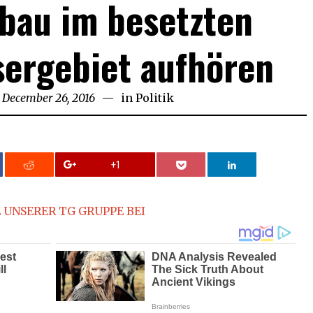
bau im besetzten
sergebiet aufhören
December 26, 2016
December
in
Politik
26,
2016
+1
 UNSERER TG GRUPPE BEI