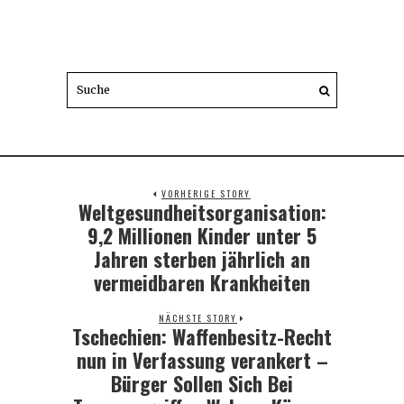
VORHERIGE STORY
Weltgesundheitsorganisation:
Previous
post:
9,2 Millionen Kinder unter 5
Jahren sterben jährlich an
vermeidbaren Krankheiten
NÄCHSTE STORY
Tschechien: Waffenbesitz-Recht
Next
post:
nun in Verfassung verankert –
Bürger Sollen Sich Bei