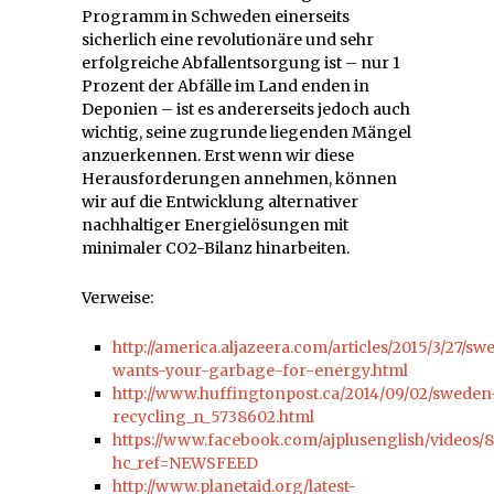
Programm in Schweden einerseits
sicherlich eine revolutionäre und sehr
erfolgreiche Abfallentsorgung ist – nur 1
Prozent der Abfälle im Land enden in
Deponien – ist es andererseits jedoch auch
wichtig, seine zugrunde liegenden Mängel
anzuerkennen. Erst wenn wir diese
Herausforderungen annehmen, können
wir auf die Entwicklung alternativer
nachhaltiger Energielösungen mit
minimaler CO2-Bilanz hinarbeiten.
Verweise:
http://america.aljazeera.com/articles/2015/3/27/s
wants-your-garbage-for-energy.html
http://www.huffingtonpost.ca/2014/09/02/sweden
recycling_n_5738602.html
https://www.facebook.com/ajplusenglish/videos/
hc_ref=NEWSFEED
http://www.planetaid.org/latest-