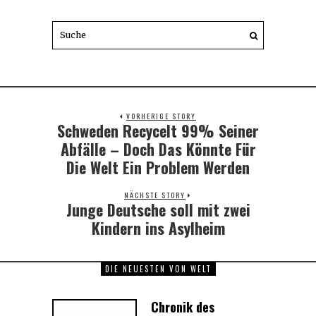
VORHERIGE STORY
Schweden Recycelt 99% Seiner
Previous
post:
Abfälle – Doch Das Könnte Für
Die Welt Ein Problem Werden
NÄCHSTE STORY
Junge Deutsche soll mit zwei
Next
post:
Kindern ins Asylheim
DIE NEUESTEN VON WELT
Chronik des