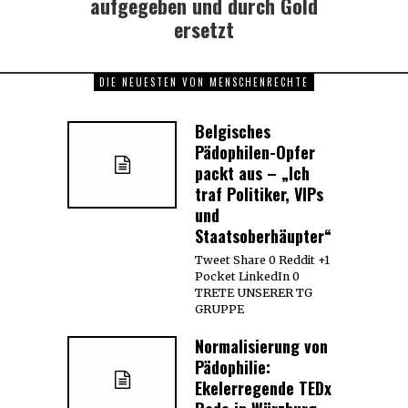
aufgegeben und durch Gold
ersetzt
DIE NEUESTEN VON MENSCHENRECHTE
Belgisches
Pädophilen-Opfer
packt aus – „Ich
traf Politiker, VIPs
und
Staatsoberhäupter“
Tweet Share 0 Reddit +1
Pocket LinkedIn 0
TRETE UNSERER TG
GRUPPE
Normalisierung von
Pädophilie:
Ekelerregende TEDx