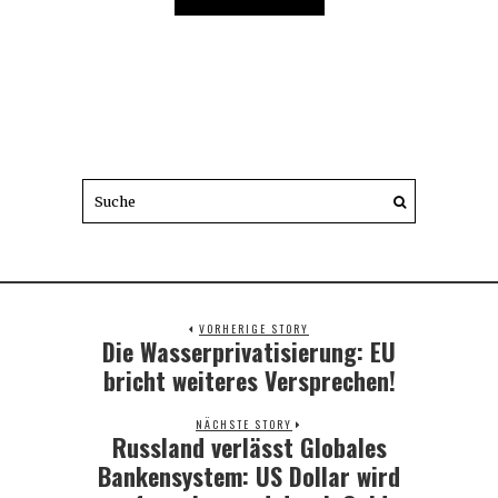
VORHERIGE STORY
Die Wasserprivatisierung: EU
Previous
post:
bricht weiteres Versprechen!
NÄCHSTE STORY
Russland verlässt Globales
Next
post:
Bankensystem: US Dollar wird