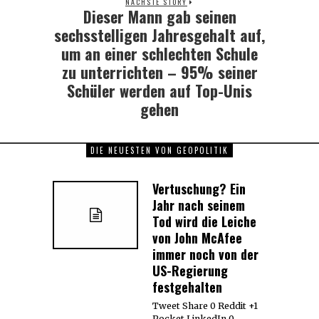
NÄCHSTE STORY
Dieser Mann gab seinen
Next
post:
sechsstelligen Jahresgehalt auf,
um an einer schlechten Schule
zu unterrichten – 95% seiner
Schüler werden auf Top-Unis
gehen
DIE NEUESTEN VON GEOPOLITIK
Vertuschung? Ein
Jahr nach seinem
Tod wird die Leiche
von John McAfee
immer noch von der
US-Regierung
festgehalten
Tweet Share 0 Reddit +1
Pocket LinkedIn 0