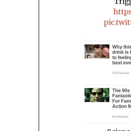
Trig
https
pic.twi