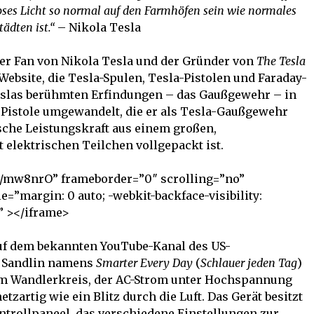
ses Licht so normal auf den Farmhöfen sein wie normales
tädten ist.“
– Nikola Tesla
er Fan von Nikola Tesla und der Gründer von
The Tesla
 Website, die Tesla-Spulen, Tesla-Pistolen und Faraday-
eslas berühmten Erfindungen – das Gaußgewehr – in
 Pistole umgewandelt, die er als Tesla-Gaußgewehr
ische Leistungskraft aus einem großen,
elektrischen Teilchen vollgepackt ist.
ed/mw8nrO” frameborder=”0″ scrolling=”no”
=”margin: 0 auto; -webkit-backface-visibility:
;” ></iframe>
 auf dem bekannten YouTube-Kanal des US-
n Sandlin namens
Smarter Every Day
(
Schlauer jeden Tag
)
nem Wandlerkreis, der AC-Strom unter Hochspannung
tzartig wie ein Blitz durch die Luft. Das Gerät besitzt
ntrollpaneel, das verschiedene Einstellungen zur