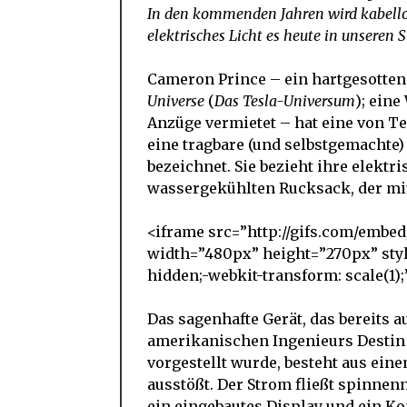
In den kommenden Jahren wird kabello
elektrisches Licht es heute in unseren S
Cameron Prince – ein hartgesotten
Universe
(
Das Tesla-Universum
); eine
Anzüge vermietet – hat eine von T
eine tragbare (und selbstgemachte)
bezeichnet. Sie bezieht ihre elektr
wassergekühlten Rucksack, der mit 
<iframe src=”http://gifs.com/emb
width=”480px” height=”270px” style
hidden;-webkit-transform: scale(1)
Das sagenhafte Gerät, das bereits
amerikanischen Ingenieurs Desti
vorgestellt wurde, besteht aus ei
ausstößt. Der Strom fließt spinnenne
ein eingebautes Display und ein Ko