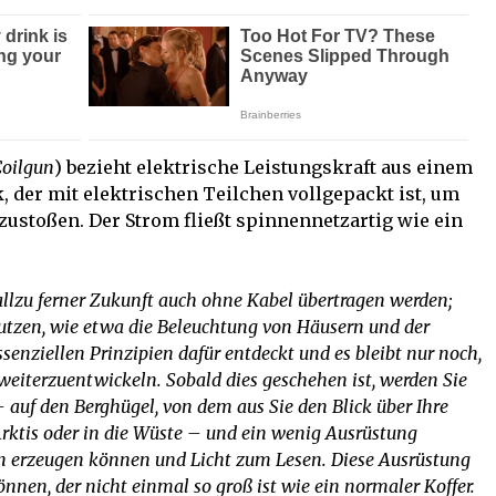
Coilgun
) bezieht elektrische Leistungskraft aus einem
 der mit elektrischen Teilchen vollgepackt ist, um
stoßen. Der Strom fließt spinnennetzartig wie ein
allzu ferner Zukunft auch ohne Kabel übertragen werden;
utzen, wie etwa die Beleuchtung von Häusern und der
senziellen Prinzipien dafür entdeckt und es bleibt nur noch,
weiterzuentwickeln. Sobald dies geschehen ist, werden Sie
– auf den Berghügel, von dem aus Sie den Blick über Ihre
Arktis oder in die Wüste – und ein wenig Ausrüstung
n erzeugen können und Licht zum Lesen. Diese Ausrüstung
nnen, der nicht einmal so groß ist wie ein normaler Koffer.