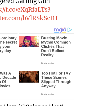
gered Gatling Gun
://t.co/eXqRfaLTs3
tter.com/bVlRSkScDT