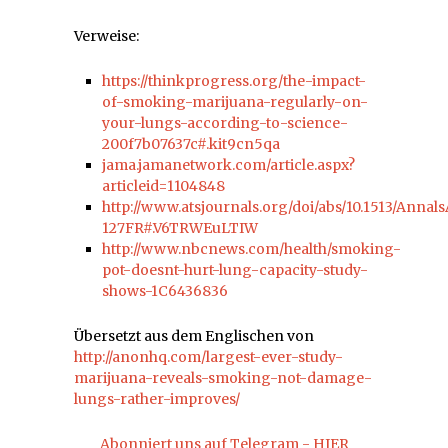
Verweise:
https://thinkprogress.org/the-impact-
of-smoking-marijuana-regularly-on-
your-lungs-according-to-science-
200f7b07637c#.kit9cn5qa
jama.jamanetwork.com/article.aspx?
articleid=1104848
http://www.atsjournals.org/doi/abs/10.1513/Annal
127FR#.V6TRWEuLTIW
http://www.nbcnews.com/health/smoking-
pot-doesnt-hurt-lung-capacity-study-
shows-1C6436836
Übersetzt aus dem Englischen von
http://anonhq.com/largest-ever-study-
marijuana-reveals-smoking-not-damage-
lungs-rather-improves/
Abonniert uns auf Telegram - HIER