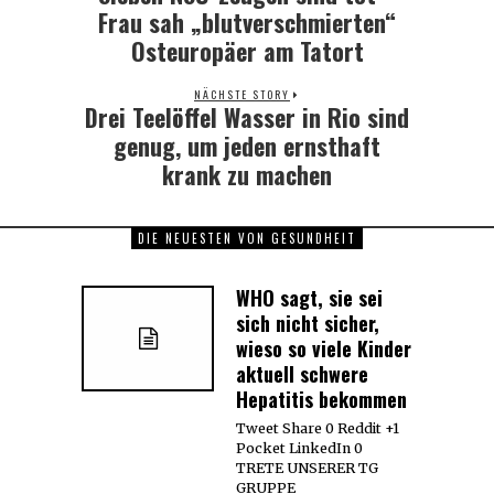
post:
Frau sah „blutverschmierten“
Osteuropäer am Tatort
NÄCHSTE STORY
Drei Teelöffel Wasser in Rio sind
Next
post:
genug, um jeden ernsthaft
krank zu machen
DIE NEUESTEN VON GESUNDHEIT
WHO sagt, sie sei
sich nicht sicher,
wieso so viele Kinder
aktuell schwere
Hepatitis bekommen
Tweet Share 0 Reddit +1
Pocket LinkedIn 0
TRETE UNSERER TG
GRUPPE