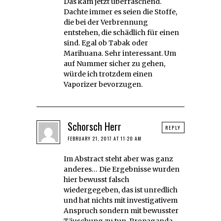
Das kam jetzt überraschend.
Dachte immer es seien die Stoffe,
die bei der Verbrennung
entstehen, die schädlich für einen
sind. Egal ob Tabak oder
Marihuana. Sehr interessant. Um
auf Nummer sicher zu gehen,
würde ich trotzdem einen
Vaporizer bevorzugen.
Schorsch Herr
REPLY
FEBRUARY 21, 2017 AT 11:20 AM
Im Abstract steht aber was ganz
anderes… Die Ergebnisse wurden
hier bewusst falsch
wiedergegeben, das ist unredlich
und hat nichts mit investigativem
Anspruch sondern mit bewusster
Täuschung zu tun. Propaganda