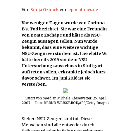
Von
Sonja Ozimek
von
epochtimes.de
Vor wenigen Tagen wurde von Corinna
B’s. Tod berichtet. Sie war eine Freundin
von Beate Zschäpe und hätte als NSU-
Zeugin aussagen sollen. Nun wurde
bekannt, dass eine weitere wichtige
NSU-Zeugin verstorben ist. Lieselotte W.
hätte bereits 2015 vor dem NSU-
Untersuchungsausschuss in Stuttgart
auftreten sollen, erkrankte jedoch kurz
davor schwer. Im Juni 2016 ist sie
verstorben.
Tatort von Mord an Michele Kiesewetter. 25. April
2007 – Foto: BERND WEISSBROD/AFP/Getty Images
Sieben NSU-Zeugen sind tot. Diese
Menschen sind alle entweder durch
Selbstmord oder in Folge von schweren