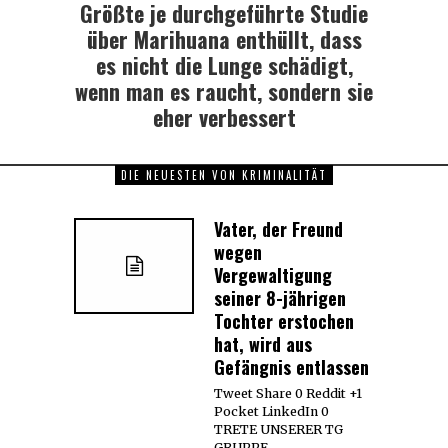
Größte je durchgeführte Studie
Next
post:
über Marihuana enthüllt, dass
es nicht die Lunge schädigt,
wenn man es raucht, sondern sie
eher verbessert
DIE NEUESTEN VON KRIMINALITÄT
Vater, der Freund
wegen
Vergewaltigung
seiner 8-jährigen
Tochter erstochen
hat, wird aus
Gefängnis entlassen
Tweet Share 0 Reddit +1
Pocket LinkedIn 0
TRETE UNSERER TG
GRUPPE